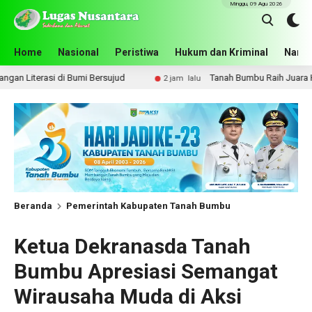
Minggu, 09 Agu 2026
Home
Nasional
Peristiwa
Hukum dan Kriminal
Narko
umi Bersujud
Tanah Bumbu Raih Juara Harapan 2 Lomba Ma
2 jam lalu
Beranda
Pemerintah Kabupaten Tanah Bumbu
Ketua Dekranasda Tanah
Bumbu Apresiasi Semangat
Wirausaha Muda di Aksi