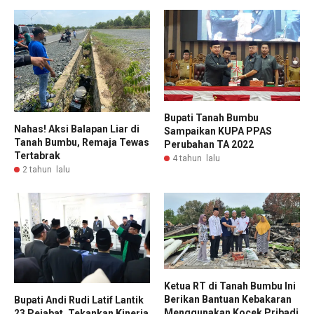
Bupati Tanah Bumbu
Nahas! Aksi Balapan Liar di
Sampaikan KUPA PPAS
Tanah Bumbu, Remaja Tewas
Perubahan TA 2022
Tertabrak
4 tahun lalu
2 tahun lalu
Ketua RT di Tanah Bumbu Ini
Berikan Bantuan Kebakaran
Bupati Andi Rudi Latif Lantik
Menggunakan Kocek Pribadi
23 Pejabat, Tekankan Kinerja