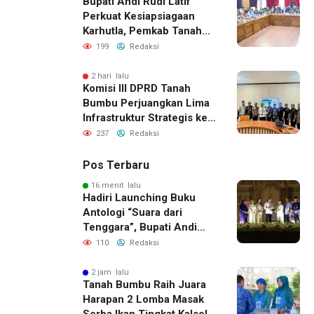
Bupati Andi Rudi Latif
Perkuat Kesiapsiagaan
Karhutla, Pemkab Tanah
Bumbu Aktifkan Posko
199
Redaksi
Siaga Darurat
2 hari lalu
Komisi III DPRD Tanah
Bumbu Perjuangkan Lima
Infrastruktur Strategis ke
BPJN XI Banjarmasin
237
Redaksi
Pos Terbaru
16 menit lalu
Hadiri Launching Buku
Antologi “Suara dari
Tenggara”, Bupati Andi
Rudi Latif Apresiasi
110
Redaksi
Perkembangan Literasi di
Bumi Bersujud
2 jam lalu
Tanah Bumbu Raih Juara
Harapan 2 Lomba Masak