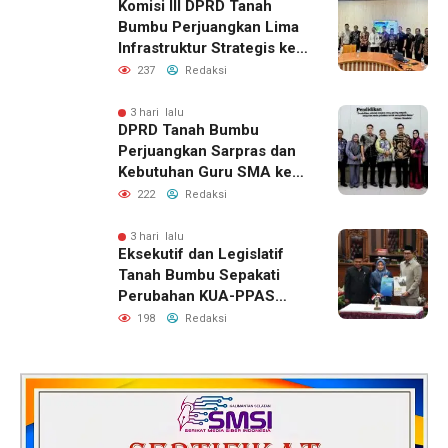
Komisi III DPRD Tanah
Bumbu Perjuangkan Lima
Infrastruktur Strategis ke
BPJN XI Banjarmasin
237
Redaksi
3 hari lalu
DPRD Tanah Bumbu
Perjuangkan Sarpras dan
Kebutuhan Guru SMA ke
Pemprov Kalsel
222
Redaksi
3 hari lalu
Eksekutif dan Legislatif
Tanah Bumbu Sepakati
Perubahan KUA-PPAS
2026, Perkuat Sinergi
198
Redaksi
Pembangunan Daerah