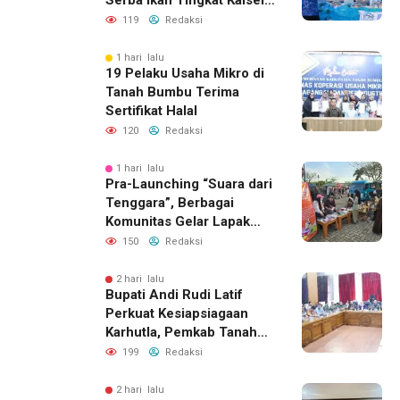
Serba Ikan Tingkat Kalsel
2026
119
Redaksi
1 hari lalu
19 Pelaku Usaha Mikro di
Tanah Bumbu Terima
Sertifikat Halal
120
Redaksi
1 hari lalu
Pra-Launching “Suara dari
Tenggara”, Berbagai
Komunitas Gelar Lapak
Baca di Bandara Bersujud
150
Redaksi
2 hari lalu
Bupati Andi Rudi Latif
Perkuat Kesiapsiagaan
Karhutla, Pemkab Tanah
Bumbu Aktifkan Posko
199
Redaksi
Siaga Darurat
2 hari lalu