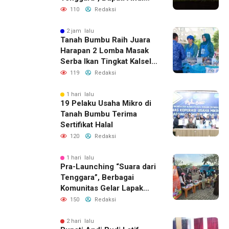
Rudi Latif Apresiasi
110
Redaksi
Perkembangan Literasi di
Bumi Bersujud
2 jam lalu
Tanah Bumbu Raih Juara
Harapan 2 Lomba Masak
Serba Ikan Tingkat Kalsel
2026
119
Redaksi
1 hari lalu
19 Pelaku Usaha Mikro di
Tanah Bumbu Terima
Sertifikat Halal
120
Redaksi
1 hari lalu
Pra-Launching “Suara dari
Tenggara”, Berbagai
Komunitas Gelar Lapak
Baca di Bandara Bersujud
150
Redaksi
2 hari lalu