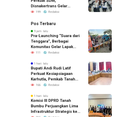
Perkuat SDM,
Disnakertrans Gelar
Pelatihan Desain Grafis
199
Redaksi
dan Barbershop
Pos Terbaru
9 jam lalu
Pra-Launching “Suara dari
Tenggara”, Berbagai
Komunitas Gelar Lapak
Baca di Bandara Bersujud
111
Redaksi
1 hari lalu
Bupati Andi Rudi Latif
Perkuat Kesiapsiagaan
Karhutla, Pemkab Tanah
Bumbu Aktifkan Posko
166
Redaksi
Siaga Darurat
1 hari lalu
Komisi III DPRD Tanah
Bumbu Perjuangkan Lima
Infrastruktur Strategis ke
BPJN XI Banjarmasin