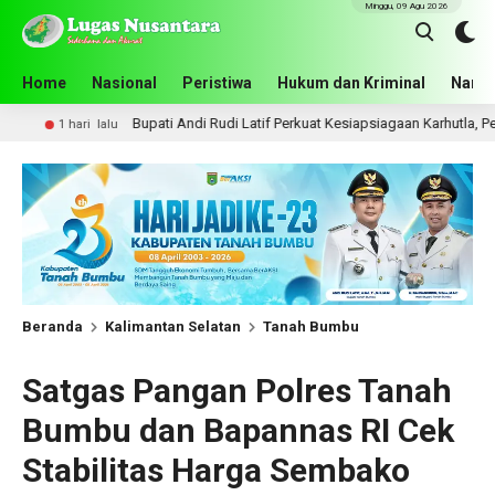
Minggu, 09 Agu 2026
Home
Nasional
Peristiwa
Hukum dan Kriminal
Narko
Bupati Andi Rudi Latif Perkuat Kesiapsiagaan Karhutla, Pemkab Tanah Bum
u
Beranda
Kalimantan Selatan
Tanah Bumbu
Satgas Pangan Polres Tanah
Bumbu dan Bapannas RI Cek
Stabilitas Harga Sembako