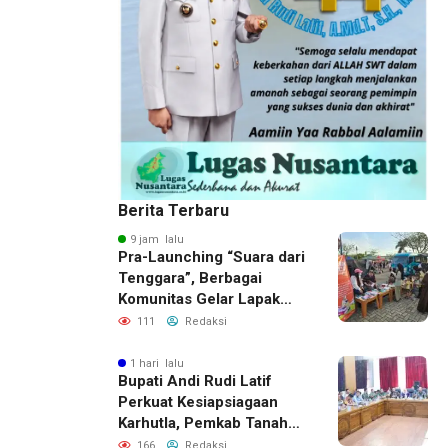
Berita Terbaru
9 jam lalu
Pra-Launching “Suara dari
Tenggara”, Berbagai
Komunitas Gelar Lapak
Baca di Bandara Bersujud
111
Redaksi
1 hari lalu
Bupati Andi Rudi Latif
Perkuat Kesiapsiagaan
Karhutla, Pemkab Tanah
Bumbu Aktifkan Posko
166
Redaksi