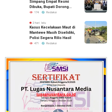
Simpang Empat Resmi
Dibuka, Bupati Dorong
Lahirnya Generasi Qur’ani
174
Redaksi
2 hari lalu
Kasus Kecelakaan Maut di
Mantewe Masih Diselidiki,
Polisi Segera Rilis Hasil
471
Redaksi