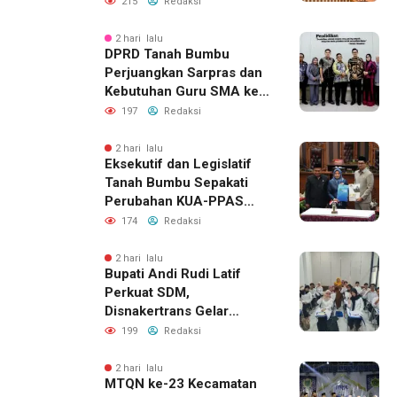
215
Redaksi
2 hari lalu
DPRD Tanah Bumbu
Perjuangkan Sarpras dan
Kebutuhan Guru SMA ke
Pemprov Kalsel
197
Redaksi
2 hari lalu
Eksekutif dan Legislatif
Tanah Bumbu Sepakati
Perubahan KUA-PPAS
2026, Perkuat Sinergi
174
Redaksi
Pembangunan Daerah
2 hari lalu
Bupati Andi Rudi Latif
Perkuat SDM,
Disnakertrans Gelar
Pelatihan Desain Grafis
199
Redaksi
dan Barbershop
2 hari lalu
MTQN ke-23 Kecamatan