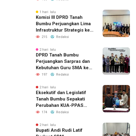
Siaga Darurat
1 hari lalu
Komisi III DPRD Tanah
Bumbu Perjuangkan Lima
Infrastruktur Strategis ke
BPJN XI Banjarmasin
215
Redaksi
2 hari lalu
DPRD Tanah Bumbu
Perjuangkan Sarpras dan
Kebutuhan Guru SMA ke
Pemprov Kalsel
197
Redaksi
2 hari lalu
Eksekutif dan Legislatif
Tanah Bumbu Sepakati
Perubahan KUA-PPAS
2026, Perkuat Sinergi
174
Redaksi
Pembangunan Daerah
2 hari lalu
Bupati Andi Rudi Latif