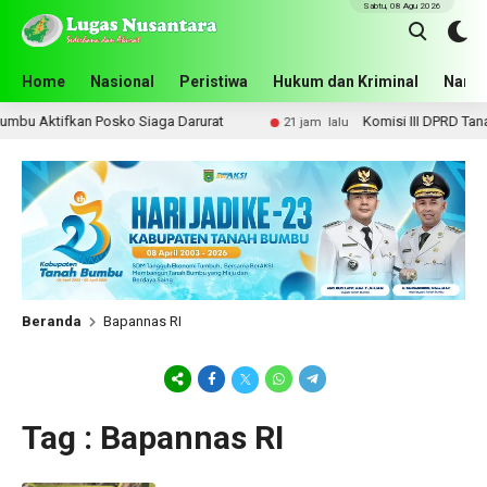
Sabtu, 08 Agu 2026
Home
Nasional
Peristiwa
Hukum dan Kriminal
Narko
bu Aktifkan Posko Siaga Darurat
Komisi III DPRD Tanah 
21 jam lalu
Beranda
Bapannas RI
Tag : Bapannas RI