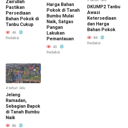
Zairullah
Harga Bahan
DKUMP2 Tanbu
Pastikan
Pokok di Tanah
Awasi
Persediaan
Bumbu Mulai
Ketersediaan
Bahan Pokok di
Naik, Satgas
dan Harga
Tanbu Cukup
Pangan
Bahan Pokok
46
Lakukan
84
Redaksi
Pemantauan
Redaksi
43
Redaksi
4 tahun lalu
Jelang
Ramadan,
Sebagian Bapok
di Tanah Bumbu
Naik
86