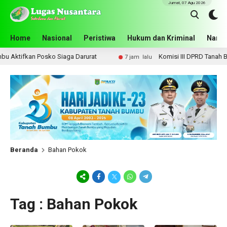
Jumat, 07 Agu 2026
Home
Nasional
Peristiwa
Hukum dan Kriminal
Narko
Aktifkan Posko Siaga Darurat
Komisi III DPRD Tanah Bumbu
7 jam lalu
Beranda
Bahan Pokok
Tag : Bahan Pokok