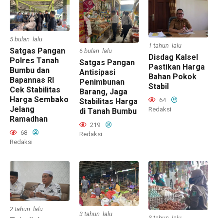
5 bulan lalu
1 tahun lalu
Satgas Pangan
6 bulan lalu
Disdag Kalsel
Polres Tanah
Satgas Pangan
Pastikan Harga
Bumbu dan
Antisipasi
Bahan Pokok
Bapannas RI
Penimbunan
Stabil
Cek Stabilitas
Barang, Jaga
Harga Sembako
64
Stabilitas Harga
Jelang
Redaksi
di Tanah Bumbu
Ramadhan
219
68
Redaksi
Redaksi
2 tahun lalu
3 tahun lalu
3 tahun lalu