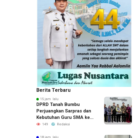
Berita Terbaru
15 jam lalu
DPRD Tanah Bumbu
Perjuangkan Sarpras dan
Kebutuhan Guru SMA ke
Pemprov Kalsel
149
Redaksi
18 jam lalu