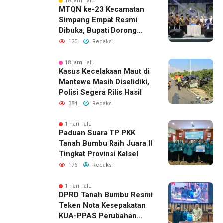
18 jam lalu
MTQN ke-23 Kecamatan
Simpang Empat Resmi
Dibuka, Bupati Dorong
Lahirnya Generasi Qur’ani
135
Redaksi
18 jam lalu
Kasus Kecelakaan Maut di
Mantewe Masih Diselidiki,
Polisi Segera Rilis Hasil
384
Redaksi
1 hari lalu
Paduan Suara TP PKK
Tanah Bumbu Raih Juara II
Tingkat Provinsi Kalsel
176
Redaksi
1 hari lalu
DPRD Tanah Bumbu Resmi
Teken Nota Kesepakatan
KUA-PPAS Perubahan