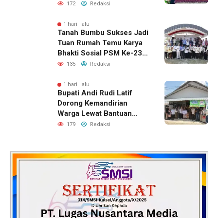
APBD 2026
172
Redaksi
1 hari lalu
Tanah Bumbu Sukses Jadi
Tuan Rumah Temu Karya
Bhakti Sosial PSM Ke-23
Kalimantan Selatan
135
Redaksi
1 hari lalu
Bupati Andi Rudi Latif
Dorong Kemandirian
Warga Lewat Bantuan
Usaha Ekonomi Produktif
179
Redaksi