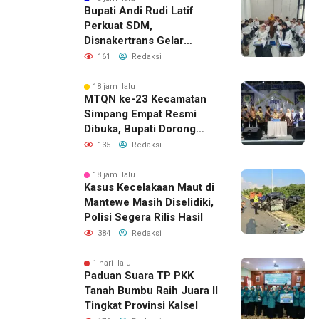
Bupati Andi Rudi Latif
Perkuat SDM,
Disnakertrans Gelar
Pelatihan Desain Grafis
161
Redaksi
dan Barbershop
18 jam lalu
MTQN ke-23 Kecamatan
Simpang Empat Resmi
Dibuka, Bupati Dorong
Lahirnya Generasi Qur’ani
135
Redaksi
18 jam lalu
Kasus Kecelakaan Maut di
Mantewe Masih Diselidiki,
Polisi Segera Rilis Hasil
384
Redaksi
1 hari lalu
Paduan Suara TP PKK
Tanah Bumbu Raih Juara II
Tingkat Provinsi Kalsel