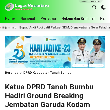
Jumat, 07 Agu 2026
Home
Nasional
Peristiwa
Hukum dan Kriminal
Narko
i Andi Rudi Latif Perkuat SDM, Disnakertrans Gelar Pelatihan Desain Grafis da
Beranda
DPRD Kabupaten Tanah Bumbu
Ketua DPRD Tanah Bumbu
Hadiri Ground Breaking
Jembatan Garuda Kodam