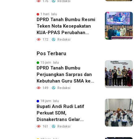
176
Redaksi
1 hari lalu
DPRD Tanah Bumbu Resmi
Teken Nota Kesepakatan
KUA-PPAS Perubahan
APBD 2026
172
Redaksi
Pos Terbaru
15 jam lalu
DPRD Tanah Bumbu
Perjuangkan Sarpras dan
Kebutuhan Guru SMA ke
Pemprov Kalsel
149
Redaksi
18 jam lalu
Bupati Andi Rudi Latif
Perkuat SDM,
Disnakertrans Gelar
Pelatihan Desain Grafis
161
Redaksi
dan Barbershop