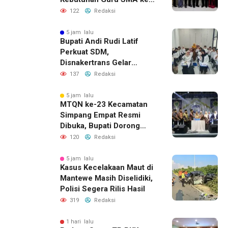
Pemprov Kalsel
122
Redaksi
5 jam lalu
Bupati Andi Rudi Latif
Perkuat SDM,
Disnakertrans Gelar
Pelatihan Desain Grafis
137
Redaksi
dan Barbershop
5 jam lalu
MTQN ke-23 Kecamatan
Simpang Empat Resmi
Dibuka, Bupati Dorong
Lahirnya Generasi Qur’ani
120
Redaksi
5 jam lalu
Kasus Kecelakaan Maut di
Mantewe Masih Diselidiki,
Polisi Segera Rilis Hasil
319
Redaksi
1 hari lalu