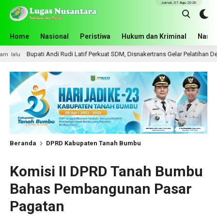
Jumat, 07 Agu 2026
Home
Nasional
Peristiwa
Hukum dan Kriminal
Narko
i Rudi Latif Perkuat SDM, Disnakertrans Gelar Pelatihan Desain Grafis dan Ba
Beranda
DPRD Kabupaten Tanah Bumbu
Komisi II DPRD Tanah Bumbu
Bahas Pembangunan Pasar
Pagatan