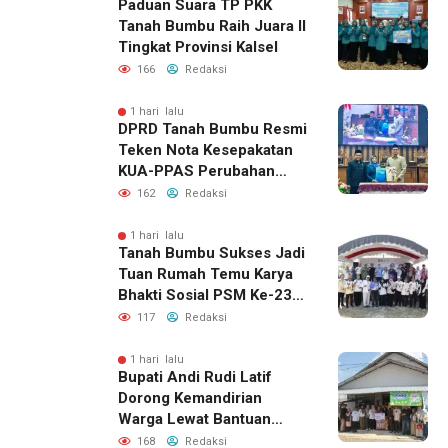
Paduan Suara TP PKK
Tanah Bumbu Raih Juara II
Tingkat Provinsi Kalsel
166
Redaksi
1 hari lalu
DPRD Tanah Bumbu Resmi
Teken Nota Kesepakatan
KUA-PPAS Perubahan
APBD 2026
162
Redaksi
1 hari lalu
Tanah Bumbu Sukses Jadi
Tuan Rumah Temu Karya
Bhakti Sosial PSM Ke-23
Kalimantan Selatan
117
Redaksi
1 hari lalu
Bupati Andi Rudi Latif
Dorong Kemandirian
Warga Lewat Bantuan
Usaha Ekonomi Produktif
168
Redaksi