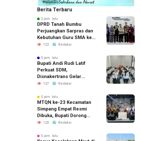
Berita Terbaru
2 jam lalu
DPRD Tanah Bumbu
Perjuangkan Sarpras dan
Kebutuhan Guru SMA ke
Pemprov Kalsel
122
Redaksi
5 jam lalu
Bupati Andi Rudi Latif
Perkuat SDM,
Disnakertrans Gelar
Pelatihan Desain Grafis
137
Redaksi
dan Barbershop
5 jam lalu
MTQN ke-23 Kecamatan
Simpang Empat Resmi
Dibuka, Bupati Dorong
Lahirnya Generasi Qur’ani
120
Redaksi
5 jam lalu