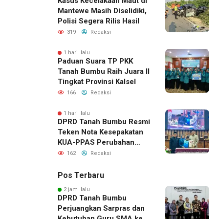
Kasus Kecelakaan Maut di
Mantewe Masih Diselidiki,
Polisi Segera Rilis Hasil
319
Redaksi
1 hari lalu
Paduan Suara TP PKK
Tanah Bumbu Raih Juara II
Tingkat Provinsi Kalsel
166
Redaksi
1 hari lalu
DPRD Tanah Bumbu Resmi
Teken Nota Kesepakatan
KUA-PPAS Perubahan
APBD 2026
162
Redaksi
Pos Terbaru
2 jam lalu
DPRD Tanah Bumbu
Perjuangkan Sarpras dan
Kebutuhan Guru SMA ke