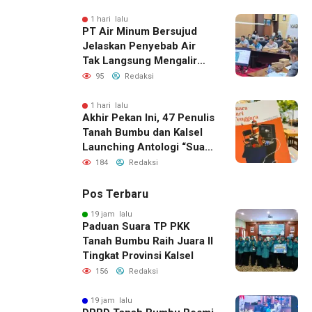
Jasa Raharja dan Bansos
Polres Tanah Bumbu
1 hari lalu
PT Air Minum Bersujud
Jelaskan Penyebab Air
Tak Langsung Mengalir
Usai Listrik Menyala
95
Redaksi
1 hari lalu
Akhir Pekan Ini, 47 Penulis
Tanah Bumbu dan Kalsel
Launching Antologi “Suara
dari Tenggara”
184
Redaksi
Pos Terbaru
19 jam lalu
Paduan Suara TP PKK
Tanah Bumbu Raih Juara II
Tingkat Provinsi Kalsel
156
Redaksi
19 jam lalu