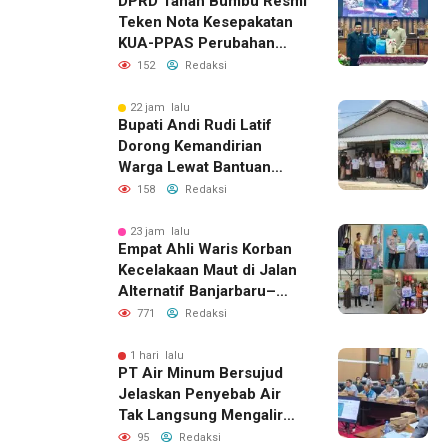
DPRD Tanah Bumbu Resmi
Teken Nota Kesepakatan
KUA-PPAS Perubahan
APBD 2026
152
Redaksi
22 jam lalu
Bupati Andi Rudi Latif
Dorong Kemandirian
Warga Lewat Bantuan
Usaha Ekonomi Produktif
158
Redaksi
23 jam lalu
Empat Ahli Waris Korban
Kecelakaan Maut di Jalan
Alternatif Banjarbaru–
Batulicin Terima Santunan
771
Redaksi
Jasa Raharja dan Bansos
Polres Tanah Bumbu
1 hari lalu
PT Air Minum Bersujud
Jelaskan Penyebab Air
Tak Langsung Mengalir
Usai Listrik Menyala
95
Redaksi