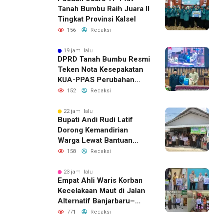
Tanah Bumbu Raih Juara II
Tingkat Provinsi Kalsel
156
Redaksi
19 jam lalu
DPRD Tanah Bumbu Resmi
Teken Nota Kesepakatan
KUA-PPAS Perubahan
APBD 2026
152
Redaksi
22 jam lalu
Bupati Andi Rudi Latif
Dorong Kemandirian
Warga Lewat Bantuan
Usaha Ekonomi Produktif
158
Redaksi
23 jam lalu
Empat Ahli Waris Korban
Kecelakaan Maut di Jalan
Alternatif Banjarbaru–
Batulicin Terima Santunan
771
Redaksi