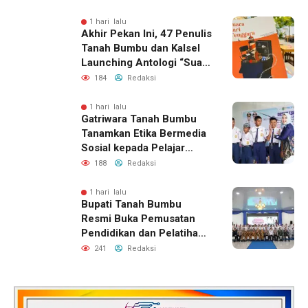
1 hari lalu
Akhir Pekan Ini, 47 Penulis
Tanah Bumbu dan Kalsel
Launching Antologi “Suara
dari Tenggara”
184
Redaksi
1 hari lalu
Gatriwara Tanah Bumbu
Tanamkan Etika Bermedia
Sosial kepada Pelajar
SMPN 5 Simpang Empat
188
Redaksi
1 hari lalu
Bupati Tanah Bumbu
Resmi Buka Pemusatan
Pendidikan dan Pelatihan
Calon Paskibraka 2026
241
Redaksi