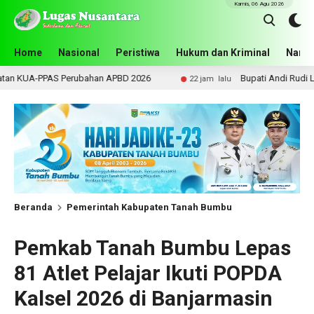
Kamis, 06 Agu 2026
Home
Nasional
Peristiwa
Hukum dan Kriminal
Narko
bahan APBD 2026
Bupati Andi Rudi Latif Dorong Kemand
22 jam lalu
Beranda
Pemerintah Kabupaten Tanah Bumbu
Pemkab Tanah Bumbu Lepas
81 Atlet Pelajar Ikuti POPDA
Kalsel 2026 di Banjarmasin