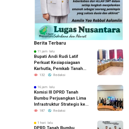
Berita Terbaru
11 jam lalu
Bupati Andi Rudi Latif
Perkuat Kesiapsiagaan
Karhutla, Pemkab Tanah
Bumbu Aktifkan Posko
132
Redaksi
Siaga Darurat
16 jam lalu
Komisi III DPRD Tanah
Bumbu Perjuangkan Lima
Infrastruktur Strategis ke
BPJN XI Banjarmasin
187
Redaksi
1 hari lalu
DPRD Tanah Bumbu