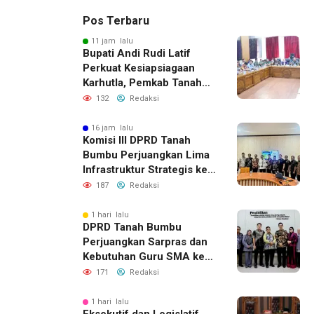
Pos Terbaru
11 jam lalu
Bupati Andi Rudi Latif
Perkuat Kesiapsiagaan
Karhutla, Pemkab Tanah
Bumbu Aktifkan Posko
132
Redaksi
Siaga Darurat
16 jam lalu
Komisi III DPRD Tanah
Bumbu Perjuangkan Lima
Infrastruktur Strategis ke
BPJN XI Banjarmasin
187
Redaksi
1 hari lalu
DPRD Tanah Bumbu
Perjuangkan Sarpras dan
Kebutuhan Guru SMA ke
Pemprov Kalsel
171
Redaksi
1 hari lalu