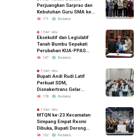
Perjuangkan Sarpras dan
Kebutuhan Guru SMA ke
Pemprov Kalsel
171
Redaksi
1 hari lalu
Eksekutif dan Legislatif
Tanah Bumbu Sepakati
Perubahan KUA-PPAS
2026, Perkuat Sinergi
147
Redaksi
Pembangunan Daerah
1 hari lalu
Bupati Andi Rudi Latif
Perkuat SDM,
Disnakertrans Gelar
Pelatihan Desain Grafis
178
Redaksi
dan Barbershop
1 hari lalu
MTQN ke-23 Kecamatan
Simpang Empat Resmi
Dibuka, Bupati Dorong
Lahirnya Generasi Qur’ani
152
Redaksi