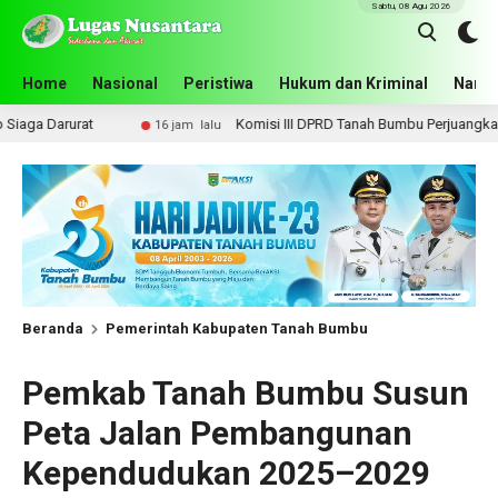
Sabtu, 08 Agu 2026
Home
Nasional
Peristiwa
Hukum dan Kriminal
Narko
Komisi III DPRD Tanah Bumbu Perjuangkan Lima Infrastruktu
16 jam lalu
Beranda
Pemerintah Kabupaten Tanah Bumbu
Pemkab Tanah Bumbu Susun
Peta Jalan Pembangunan
Kependudukan 2025–2029