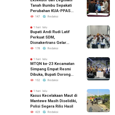
Eksekutif dan Legislatif
Tanah Bumbu Sepakati
Perubahan KUA-PPAS
2026, Perkuat Sinergi
147
Redaksi
Pembangunan Daerah
1 hari lalu
Bupati Andi Rudi Latif
Perkuat SDM,
Disnakertrans Gelar
Pelatihan Desain Grafis
178
Redaksi
dan Barbershop
1 hari lalu
MTQN ke-23 Kecamatan
Simpang Empat Resmi
Dibuka, Bupati Dorong
Lahirnya Generasi Qur’ani
152
Redaksi
1 hari lalu
Kasus Kecelakaan Maut di
Mantewe Masih Diselidiki,
Polisi Segera Rilis Hasil
423
Redaksi