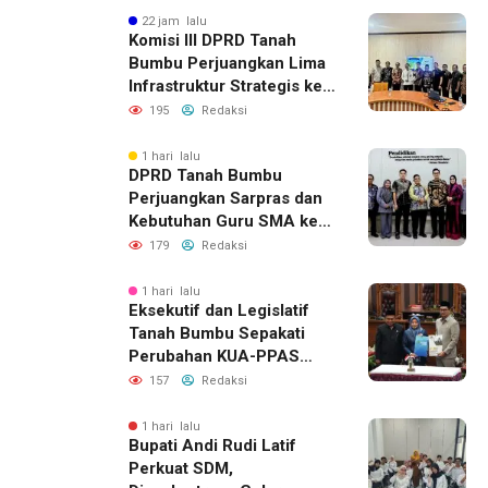
22 jam lalu
Komisi III DPRD Tanah
Bumbu Perjuangkan Lima
Infrastruktur Strategis ke
BPJN XI Banjarmasin
195
Redaksi
1 hari lalu
DPRD Tanah Bumbu
Perjuangkan Sarpras dan
Kebutuhan Guru SMA ke
Pemprov Kalsel
179
Redaksi
1 hari lalu
Eksekutif dan Legislatif
Tanah Bumbu Sepakati
Perubahan KUA-PPAS
2026, Perkuat Sinergi
157
Redaksi
Pembangunan Daerah
1 hari lalu
Bupati Andi Rudi Latif
Perkuat SDM,