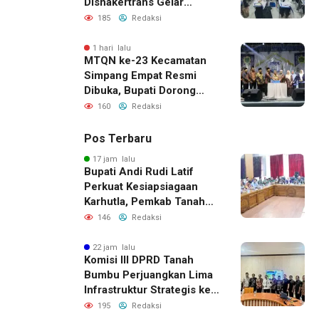
Disnakertrans Gelar
Pelatihan Desain Grafis
185
Redaksi
dan Barbershop
1 hari lalu
MTQN ke-23 Kecamatan
Simpang Empat Resmi
Dibuka, Bupati Dorong
Lahirnya Generasi Qur’ani
160
Redaksi
Pos Terbaru
17 jam lalu
Bupati Andi Rudi Latif
Perkuat Kesiapsiagaan
Karhutla, Pemkab Tanah
Bumbu Aktifkan Posko
146
Redaksi
Siaga Darurat
22 jam lalu
Komisi III DPRD Tanah
Bumbu Perjuangkan Lima
Infrastruktur Strategis ke
BPJN XI Banjarmasin
195
Redaksi