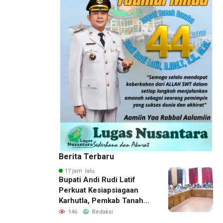
Berita Terbaru
17 jam lalu
Bupati Andi Rudi Latif
Perkuat Kesiapsiagaan
Karhutla, Pemkab Tanah
Bumbu Aktifkan Posko
146
Redaksi
Siaga Darurat