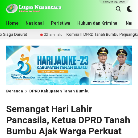
Sabtu, 08 Agu 2026
Home
Nasional
Peristiwa
Hukum dan Kriminal
Narko
Komisi III DPRD Tanah Bumbu Perjuangkan Lima Infrastrukt
22 jam lalu
Beranda
DPRD Kabupaten Tanah Bumbu
Semangat Hari Lahir
Pancasila, Ketua DPRD Tanah
Bumbu Ajak Warga Perkuat