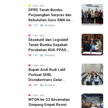
1 hari lalu
DPRD Tanah Bumbu
Perjuangkan Sarpras dan
Kebutuhan Guru SMA ke
Pemprov Kalsel
179
Redaksi
1 hari lalu
Eksekutif dan Legislatif
Tanah Bumbu Sepakati
Perubahan KUA-PPAS
2026, Perkuat Sinergi
157
Redaksi
Pembangunan Daerah
1 hari lalu
Bupati Andi Rudi Latif
Perkuat SDM,
Disnakertrans Gelar
Pelatihan Desain Grafis
185
Redaksi
dan Barbershop
1 hari lalu
MTQN ke-23 Kecamatan
Simpang Empat Resmi