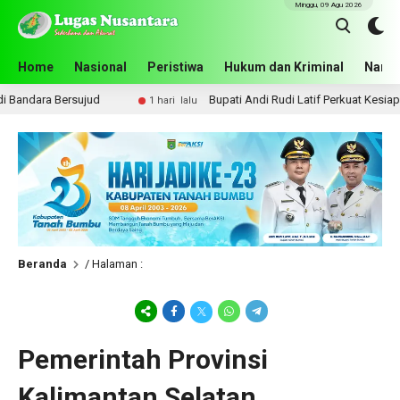
Minggu, 09 Agu 2026
Home
Nasional
Peristiwa
Hukum dan Kriminal
Narko
dara Bersujud
Bupati Andi Rudi Latif Perkuat Kesiapsiag
1 hari lalu
Beranda
/ Halaman :
Pemerintah Provinsi
Kalimantan Selatan