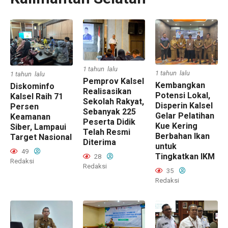
1 tahun lalu
1 tahun lalu
1 tahun lalu
Pemprov Kalsel
Kembangkan
Diskominfo
Realisasikan
Potensi Lokal,
Kalsel Raih 71
Sekolah Rakyat,
Disperin Kalsel
Persen
Sebanyak 225
Gelar Pelatihan
Keamanan
Peserta Didik
Kue Kering
Siber, Lampaui
Telah Resmi
Berbahan Ikan
Target Nasional
Diterima
untuk
49
Tingkatkan IKM
28
Redaksi
Redaksi
35
Redaksi