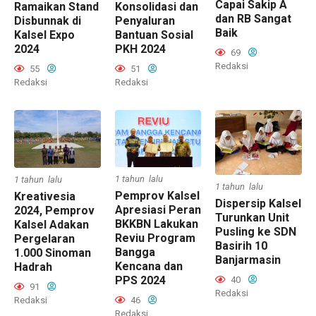
Capai Sakip A
Ramaikan Stand
Konsolidasi dan
dan RB Sangat
Disbunnak di
Penyaluran
Baik
Kalsel Expo
Bantuan Sosial
2024
PKH 2024
69
Redaksi
55
51
Redaksi
Redaksi
1 tahun lalu
1 tahun lalu
1 tahun lalu
Pemprov Kalsel
Kreativesia
Dispersip Kalsel
Apresiasi Peran
2024, Pemprov
Turunkan Unit
BKKBN Lakukan
Kalsel Adakan
Pusling ke SDN
Reviu Program
Pergelaran
Basirih 10
Bangga
1.000 Sinoman
Banjarmasin
Kencana dan
Hadrah
PPS 2024
40
91
Redaksi
Redaksi
46
Redaksi