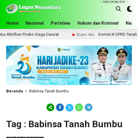
Sabtu, 08 Agu 2026
Home
Nasional
Peristiwa
Hukum dan Kriminal
Narko
 Aktifkan Posko Siaga Darurat
Komisi III DPRD Tanah Bu
22 jam lalu
Beranda
Babinsa Tanah Bumbu
Tag : Babinsa Tanah Bumbu