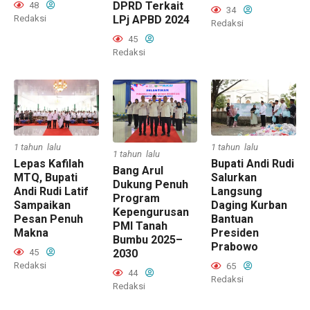
DPRD Terkait
48
34
LPj APBD 2024
Redaksi
Redaksi
45
Redaksi
1 tahun lalu
1 tahun lalu
1 tahun lalu
Lepas Kafilah
Bupati Andi Rudi
Bang Arul
MTQ, Bupati
Salurkan
Dukung Penuh
Andi Rudi Latif
Langsung
Program
Sampaikan
Daging Kurban
Kepengurusan
Pesan Penuh
Bantuan
PMI Tanah
Makna
Presiden
Bumbu 2025–
Prabowo
2030
45
Redaksi
65
44
Redaksi
Redaksi