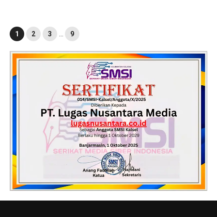
1
2
3
…
9