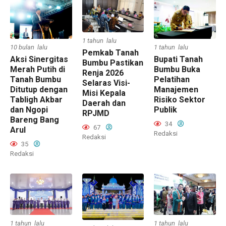
1 tahun lalu
1 tahun lalu
10 bulan lalu
Pemkab Tanah
Bupati Tanah
Aksi Sinergitas
Bumbu Pastikan
Bumbu Buka
Merah Putih di
Renja 2026
Pelatihan
Tanah Bumbu
Selaras Visi-
Manajemen
Ditutup dengan
Misi Kepala
Risiko Sektor
Tabligh Akbar
Daerah dan
Publik
dan Ngopi
RPJMD
Bareng Bang
34
67
Arul
Redaksi
Redaksi
35
Redaksi
1 tahun lalu
1 tahun lalu