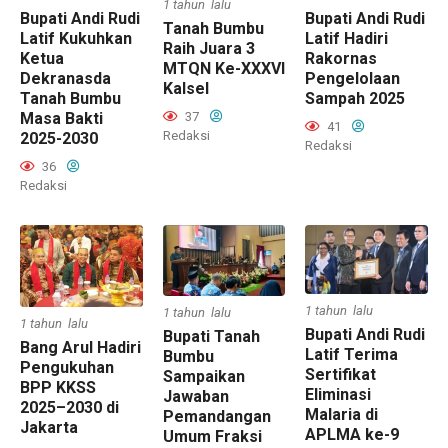
1 tahun lalu
Bupati Andi Rudi
Bupati Andi Rudi
Tanah Bumbu
Latif Kukuhkan
Latif Hadiri
Raih Juara 3
Ketua
Rakornas
MTQN Ke-XXXVI
Dekranasda
Pengelolaan
Kalsel
Tanah Bumbu
Sampah 2025
Masa Bakti
37
41
Redaksi
2025-2030
Redaksi
36
Redaksi
1 tahun lalu
1 tahun lalu
1 tahun lalu
Bupati Andi Rudi
Bupati Tanah
Bang Arul Hadiri
Latif Terima
Bumbu
Pengukuhan
Sertifikat
Sampaikan
BPP KKSS
Eliminasi
Jawaban
2025–2030 di
Malaria di
Pemandangan
Jakarta
APLMA ke-9
Umum Fraksi