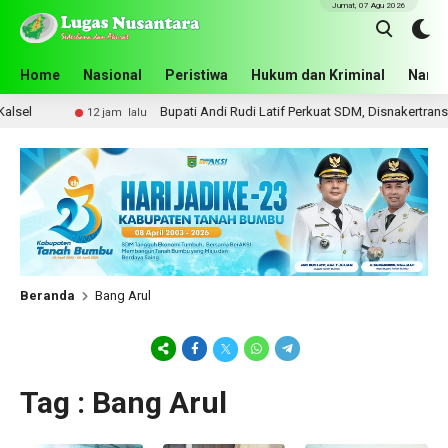
Jumat, 07 Agu 2026
Home
Nasional
Peristiwa
Hukum dan Kriminal
Narko
Bupati Andi Rudi Latif Perkuat SDM, Disnakertrans Gela
12 jam lalu
Beranda
Bang Arul
Tag : Bang Arul