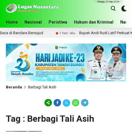
Minggu, 09 Agu 2026
Home
Nasional
Peristiwa
Hukum dan Kriminal
Narko
a di Bandara Bersujud
Bupati Andi Rudi Latif Perkuat K
1 hari lalu
Beranda
Berbagi Tali Asih
Tag : Berbagi Tali Asih