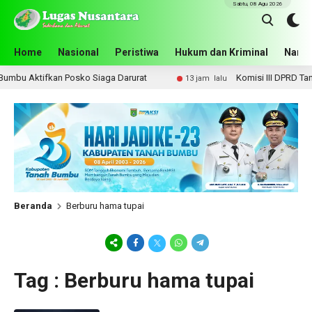
Sabtu, 08 Agu 2026
Home
Nasional
Peristiwa
Hukum dan Kriminal
Narko
mbu Aktifkan Posko Siaga Darurat
Komisi III DPRD Tanah
13 jam lalu
Beranda
Berburu hama tupai
Tag : Berburu hama tupai