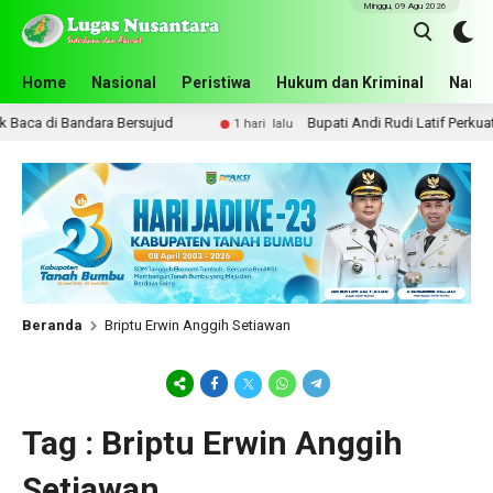
Minggu, 09 Agu 2026
Home
Nasional
Peristiwa
Hukum dan Kriminal
Narko
aca di Bandara Bersujud
Bupati Andi Rudi Latif Perkuat 
1 hari lalu
Beranda
Briptu Erwin Anggih Setiawan
Tag : Briptu Erwin Anggih
Setiawan