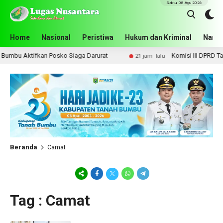
Sabtu, 08 Agu 2026
Home
Nasional
Peristiwa
Hukum dan Kriminal
Narko
umbu Aktifkan Posko Siaga Darurat
Komisi III DPRD Tana
21 jam lalu
Beranda
Camat
Tag : Camat