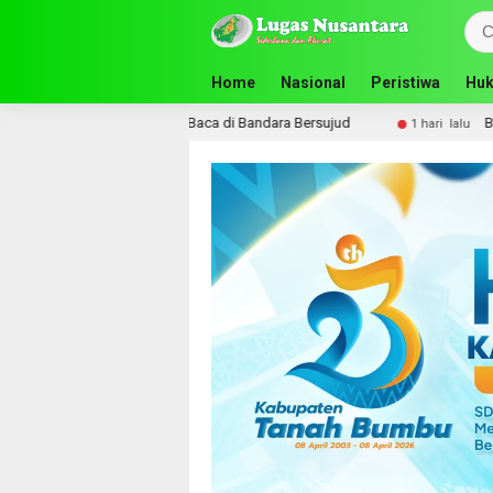
Home
Nasional
Peristiwa
Huk
tas Gelar Lapak Baca di Bandara Bersujud
Bupati Andi Ru
1 hari lalu