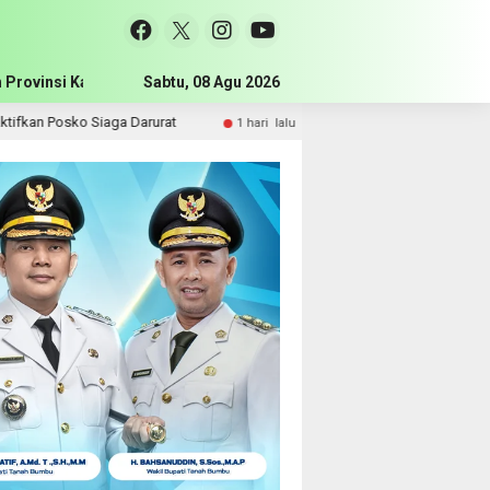
 Provinsi Kalimantan Selatan
Sabtu, 08 Agu 2026
Pemerintah Kabupaten Tanah Bum
 Siaga Darurat
Komisi III DPRD Tanah Bumbu Perjuangkan L
1 hari lalu