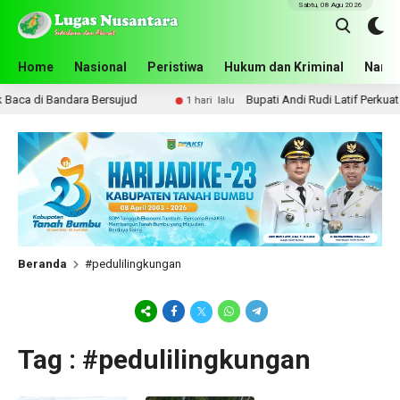
Sabtu, 08 Agu 2026
Home
Nasional
Peristiwa
Hukum dan Kriminal
Narko
ca di Bandara Bersujud
Bupati Andi Rudi Latif Perkuat K
1 hari lalu
Beranda
#pedulilingkungan
Tag : #pedulilingkungan