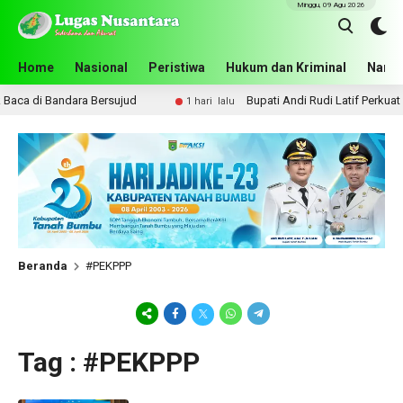
Minggu, 09 Agu 2026
Home
Nasional
Peristiwa
Hukum dan Kriminal
Narko
ca di Bandara Bersujud
Bupati Andi Rudi Latif Perkuat K
1 hari lalu
Beranda
#PEKPPP
Tag : #PEKPPP