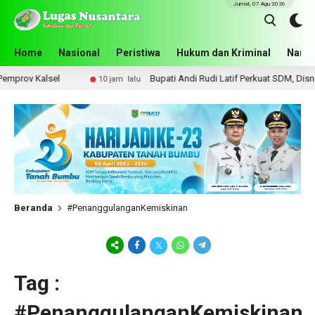
Jumat, 07 Agu 2026
Home
Nasional
Peristiwa
Hukum dan Kriminal
Narko
prov Kalsel
Bupati Andi Rudi Latif Perkuat SDM, Disnake
10 jam lalu
Beranda
#PenanggulanganKemiskinan
Tag :
#PenanggulanganKemiskinan