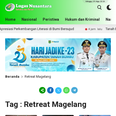
Minggu, 09 Agu 2026
Home
Nasional
Peristiwa
Hukum dan Kriminal
Narko
siasi Perkembangan Literasi di Bumi Bersujud
Tanah Bumbu
4 jam lalu
Beranda
Retreat Magelang
Tag : Retreat Magelang