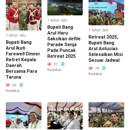
1 tahun lalu
Bupati Bang
1 tahun lalu
Arul Haru
1 tahun lalu
Retreat 2025,
Saksikan defile
Bupati Bang
Bupati Bang
Parade Senja
Arul Ikuti
Arul Antusias
Pada Puncak
Farewell Dinner
Selesaikan Misi
Retreat 2025
Retret Kepala
Sesuai Jadwal
37
Daerah
79
Redaksi
Bersama Para
Redaksi
Taruna
63
Redaksi