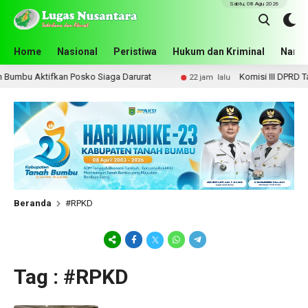
Sabtu, 08 Agu 2026
Home
Nasional
Peristiwa
Hukum dan Kriminal
Narko
Bumbu Aktifkan Posko Siaga Darurat
Komisi III DPRD Tana
22 jam lalu
Beranda
#RPKD
Tag : #RPKD