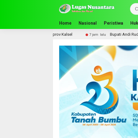
Home
Nasional
Peristiwa
Huk
uru SMA ke Pemprov Kalsel
Bupati Andi Rudi Latif Perku
7 jam lalu