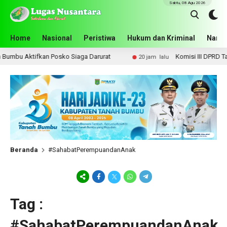
Sabtu, 08 Agu 2026
Home
Nasional
Peristiwa
Hukum dan Kriminal
Narko
umbu Aktifkan Posko Siaga Darurat
Komisi III DPRD Tana
20 jam lalu
Beranda
#SahabatPerempuandanAnak
Tag :
#SahabatPerempuandanAnak