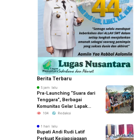
Berita Terbaru
5 jam lalu
Pra-Launching “Suara dari
Tenggara”, Berbagai
Komunitas Gelar Lapak
Baca di Bandara Bersujud
104
Redaksi
1 hari lalu
Bupati Andi Rudi Latif
Perkuat Kesiapsiagaan