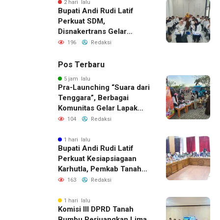
2 hari lalu
Bupati Andi Rudi Latif
Perkuat SDM,
Disnakertrans Gelar
Pelatihan Desain Grafis
196
Redaksi
dan Barbershop
Pos Terbaru
5 jam lalu
Pra-Launching “Suara dari
Tenggara”, Berbagai
Komunitas Gelar Lapak
Baca di Bandara Bersujud
104
Redaksi
1 hari lalu
Bupati Andi Rudi Latif
Perkuat Kesiapsiagaan
Karhutla, Pemkab Tanah
Bumbu Aktifkan Posko
163
Redaksi
Siaga Darurat
1 hari lalu
Komisi III DPRD Tanah
Bumbu Perjuangkan Lima