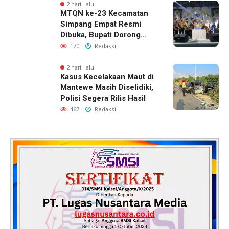
2 hari lalu
MTQN ke-23 Kecamatan
Simpang Empat Resmi
Dibuka, Bupati Dorong
Lahirnya Generasi Qur’ani
170
Redaksi
2 hari lalu
Kasus Kecelakaan Maut di
Mantewe Masih Diselidiki,
Polisi Segera Rilis Hasil
467
Redaksi