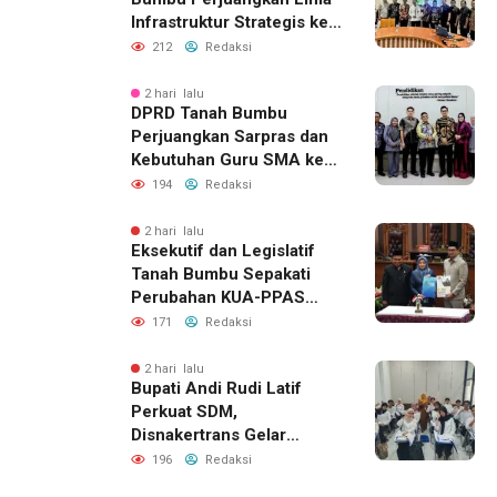
Infrastruktur Strategis ke
BPJN XI Banjarmasin
212
Redaksi
2 hari lalu
DPRD Tanah Bumbu
Perjuangkan Sarpras dan
Kebutuhan Guru SMA ke
Pemprov Kalsel
194
Redaksi
2 hari lalu
Eksekutif dan Legislatif
Tanah Bumbu Sepakati
Perubahan KUA-PPAS
2026, Perkuat Sinergi
171
Redaksi
Pembangunan Daerah
2 hari lalu
Bupati Andi Rudi Latif
Perkuat SDM,
Disnakertrans Gelar
Pelatihan Desain Grafis
196
Redaksi
dan Barbershop