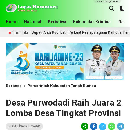
Sabtu, 08 Agu 2026
Home
Nasional
Peristiwa
Hukum dan Kriminal
Narko
Bupati Andi Rudi Latif Perkuat Kesiapsiagaan Karhutla, Pemkab Tanah B
alu
Beranda
Pemerintah Kabupaten Tanah Bumbu
Desa Purwodadi Raih Juara 2
Lomba Desa Tingkat Provinsi
waktu baca 1 menit