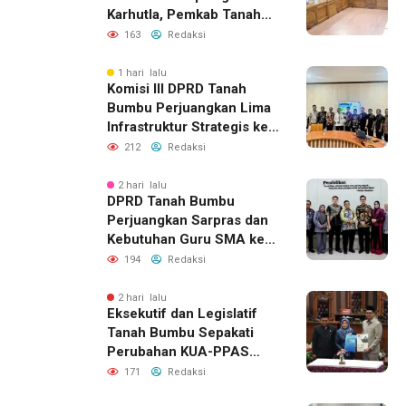
Karhutla, Pemkab Tanah
Bumbu Aktifkan Posko
163
Redaksi
Siaga Darurat
1 hari lalu
Komisi III DPRD Tanah
Bumbu Perjuangkan Lima
Infrastruktur Strategis ke
BPJN XI Banjarmasin
212
Redaksi
2 hari lalu
DPRD Tanah Bumbu
Perjuangkan Sarpras dan
Kebutuhan Guru SMA ke
Pemprov Kalsel
194
Redaksi
2 hari lalu
Eksekutif dan Legislatif
Tanah Bumbu Sepakati
Perubahan KUA-PPAS
2026, Perkuat Sinergi
171
Redaksi
Pembangunan Daerah