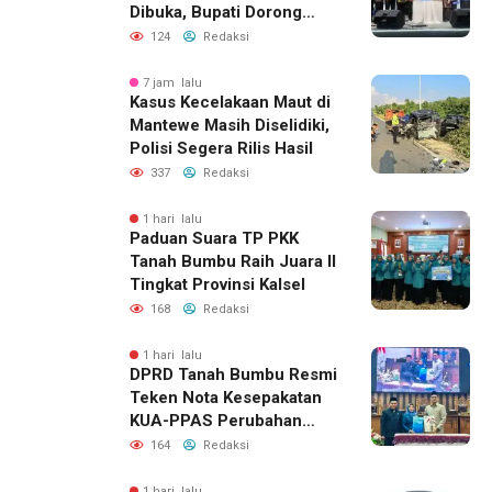
Dibuka, Bupati Dorong
Lahirnya Generasi Qur’ani
124
Redaksi
7 jam lalu
Kasus Kecelakaan Maut di
Mantewe Masih Diselidiki,
Polisi Segera Rilis Hasil
337
Redaksi
1 hari lalu
Paduan Suara TP PKK
Tanah Bumbu Raih Juara II
Tingkat Provinsi Kalsel
168
Redaksi
1 hari lalu
DPRD Tanah Bumbu Resmi
Teken Nota Kesepakatan
KUA-PPAS Perubahan
APBD 2026
164
Redaksi
1 hari lalu