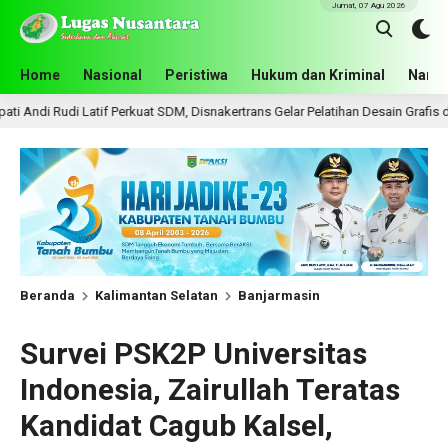
Jumat, 07 Agu 2026
Home
Nasional
Peristiwa
Hukum dan Kriminal
Narko
erkuat SDM, Disnakertrans Gelar Pelatihan Desain Grafis dan Barbershop
Beranda
Kalimantan Selatan
Banjarmasin
Survei PSK2P Universitas
Indonesia, Zairullah Teratas
Kandidat Cagub Kalsel,