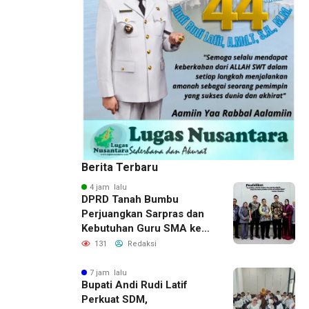
Berita Terbaru
4 jam lalu
DPRD Tanah Bumbu
Perjuangkan Sarpras dan
Kebutuhan Guru SMA ke
Pemprov Kalsel
131
Redaksi
7 jam lalu
Bupati Andi Rudi Latif
Perkuat SDM,