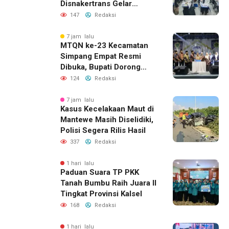
Disnakertrans Gelar
Pelatihan Desain Grafis
147
Redaksi
dan Barbershop
7 jam lalu
MTQN ke-23 Kecamatan
Simpang Empat Resmi
Dibuka, Bupati Dorong
Lahirnya Generasi Qur’ani
124
Redaksi
7 jam lalu
Kasus Kecelakaan Maut di
Mantewe Masih Diselidiki,
Polisi Segera Rilis Hasil
337
Redaksi
1 hari lalu
Paduan Suara TP PKK
Tanah Bumbu Raih Juara II
Tingkat Provinsi Kalsel
168
Redaksi
1 hari lalu