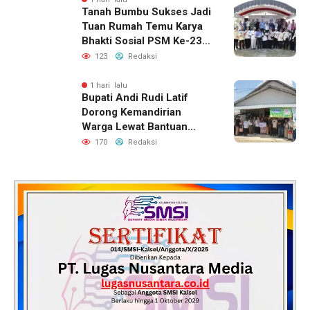
Tanah Bumbu Sukses Jadi
Tuan Rumah Temu Karya
Bhakti Sosial PSM Ke-23
Kalimantan Selatan
123
Redaksi
1 hari lalu
Bupati Andi Rudi Latif
Dorong Kemandirian
Warga Lewat Bantuan
Usaha Ekonomi Produktif
170
Redaksi