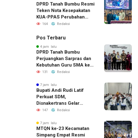
DPRD Tanah Bumbu Resmi
Teken Nota Kesepakatan
KUA-PPAS Perubahan
APBD 2026
164
Redaksi
Pos Terbaru
4 jam lalu
DPRD Tanah Bumbu
Perjuangkan Sarpras dan
Kebutuhan Guru SMA ke
Pemprov Kalsel
131
Redaksi
7 jam lalu
Bupati Andi Rudi Latif
Perkuat SDM,
Disnakertrans Gelar
Pelatihan Desain Grafis
147
Redaksi
dan Barbershop
7 jam lalu
MTQN ke-23 Kecamatan
Simpang Empat Resmi