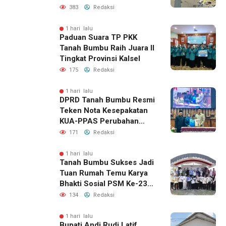
383
Redaksi
1 hari lalu
Paduan Suara TP PKK
Tanah Bumbu Raih Juara II
Tingkat Provinsi Kalsel
175
Redaksi
1 hari lalu
DPRD Tanah Bumbu Resmi
Teken Nota Kesepakatan
KUA-PPAS Perubahan
APBD 2026
171
Redaksi
1 hari lalu
Tanah Bumbu Sukses Jadi
Tuan Rumah Temu Karya
Bhakti Sosial PSM Ke-23
Kalimantan Selatan
134
Redaksi
1 hari lalu
Bupati Andi Rudi Latif