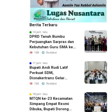
Berita Terbaru
14 jam lalu
DPRD Tanah Bumbu
Perjuangkan Sarpras dan
Kebutuhan Guru SMA ke
Pemprov Kalsel
148
Redaksi
17 jam lalu
Bupati Andi Rudi Latif
Perkuat SDM,
Disnakertrans Gelar
Pelatihan Desain Grafis
160
Redaksi
dan Barbershop
18 jam lalu
MTQN ke-23 Kecamatan
Simpang Empat Resmi
Dibuka, Bupati Dorong