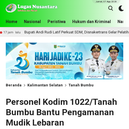
Jumat, 07 Agu 2026
Home
Nasional
Peristiwa
Hukum dan Kriminal
Narko
ti Andi Rudi Latif Perkuat SDM, Disnakertrans Gelar Pelatihan Desain Grafis 
Beranda
Kalimantan Selatan
Tanah Bumbu
Personel Kodim 1022/Tanah
Bumbu Bantu Pengamanan
Mudik Lebaran