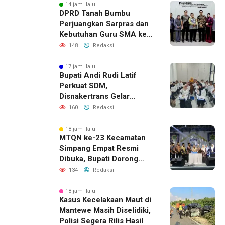
14 jam lalu
DPRD Tanah Bumbu
Perjuangkan Sarpras dan
Kebutuhan Guru SMA ke
Pemprov Kalsel
148
Redaksi
17 jam lalu
Bupati Andi Rudi Latif
Perkuat SDM,
Disnakertrans Gelar
Pelatihan Desain Grafis
160
Redaksi
dan Barbershop
18 jam lalu
MTQN ke-23 Kecamatan
Simpang Empat Resmi
Dibuka, Bupati Dorong
Lahirnya Generasi Qur’ani
134
Redaksi
18 jam lalu
Kasus Kecelakaan Maut di
Mantewe Masih Diselidiki,
Polisi Segera Rilis Hasil