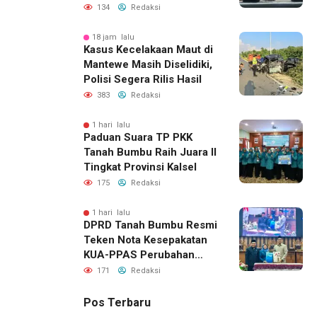
Lahirnya Generasi Qur’ani
134
Redaksi
18 jam lalu
Kasus Kecelakaan Maut di
Mantewe Masih Diselidiki,
Polisi Segera Rilis Hasil
383
Redaksi
1 hari lalu
Paduan Suara TP PKK
Tanah Bumbu Raih Juara II
Tingkat Provinsi Kalsel
175
Redaksi
1 hari lalu
DPRD Tanah Bumbu Resmi
Teken Nota Kesepakatan
KUA-PPAS Perubahan
APBD 2026
171
Redaksi
Pos Terbaru