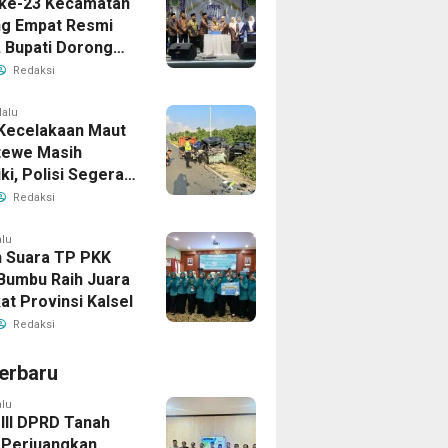
ke-23 Kecamatan
g Empat Resmi
, Bupati Dorong
ya Generasi
Redaksi
lalu
Kecelakaan Maut
tewe Masih
iki, Polisi Segera
sil
Redaksi
alu
 Suara TP PKK
Bumbu Raih Juara
kat Provinsi Kalsel
Redaksi
erbaru
alu
 III DPRD Tanah
Perjuangkan