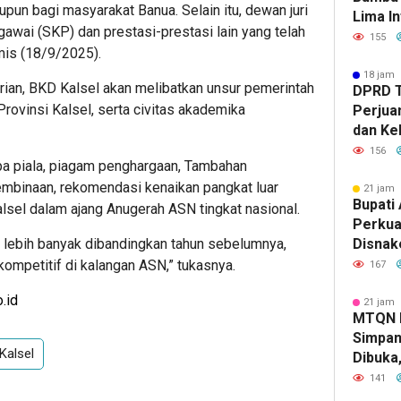
un bagi masyarakat Banua. Selain itu, dewan juri
Lima In
gawai (SKP) dan prestasi-prestasi lain yang telah
Strate
155
amis (18/9/2025).
Banjar
18 jam 
ian, BKD Kalsel akan melibatkan unsur pemerintah
DPRD 
rovinsi Kalsel, serta civitas akademika
Perjua
dan Ke
ke Pem
156
a piala, piagam penghargaan, Tambahan
mbinaan, rekomendasi kenaikan pangkat luar
21 jam 
Bupati 
lsel dalam ajang Anugerah ASN tingkat nasional.
Perkua
ni lebih banyak dibandingkan tahun sebelumnya,
Disnak
Pelatih
mpetitif di kalangan ASN,” tukasnya.
167
dan Ba
.id
21 jam 
MTQN 
Simpan
Kalsel
Dibuka
Lahirn
141
Qur’ani