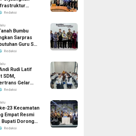
frastruktur
gis ke BPJN XI
Redaksi
masin
lalu
Tanah Bumbu
ngkan Sarpras
butuhan Guru SMA
prov Kalsel
Redaksi
lalu
Andi Rudi Latif
t SDM,
ertrans Gelar
an Desain Grafis
Redaksi
rbershop
lalu
ke-23 Kecamatan
g Empat Resmi
, Bupati Dorong
ya Generasi
Redaksi