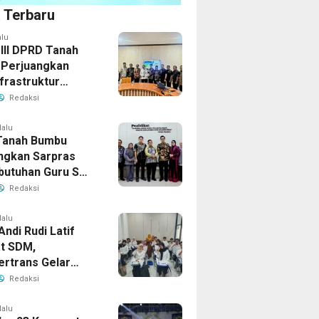
a Terbaru
alu
 III DPRD Tanah
Perjuangkan
frastruktur
gis ke BPJN XI
Redaksi
masin
lalu
Tanah Bumbu
ngkan Sarpras
butuhan Guru SMA
prov Kalsel
Redaksi
lalu
Andi Rudi Latif
t SDM,
ertrans Gelar
an Desain Grafis
Redaksi
rbershop
lalu