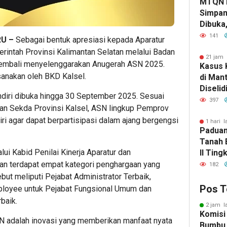
MTQN 
Simpan
Dibuka
Lahirn
141
RU –
Sebagai bentuk apresiasi kepada Aparatur
Qur’ani
erintah Provinsi Kalimantan Selatan melalui Badan
21 jam 
embali menyelenggarakan Anugerah ASN 2025.
Kasus 
sanakan oleh BKD Kalsel.
di Man
Diselid
diri dibuka hingga 30 September 2025. Sesuai
Rilis Ha
397
 dan Sekda Provinsi Kalsel, ASN lingkup Pemprov
ri agar dapat berpartisipasi dalam ajang bergengsi
1 hari l
Paduan
Tanah 
lui Kabid Penilai Kinerja Aparatur dan
II Ting
kan terdapat empat kategori penghargaan yang
182
ebut meliputi Pejabat Administrator Terbaik,
Pos T
ployee untuk Pejabat Fungsional Umum dan
rbaik.
2 jam l
Komisi
N adalah inovasi yang memberikan manfaat nyata
Bumbu 