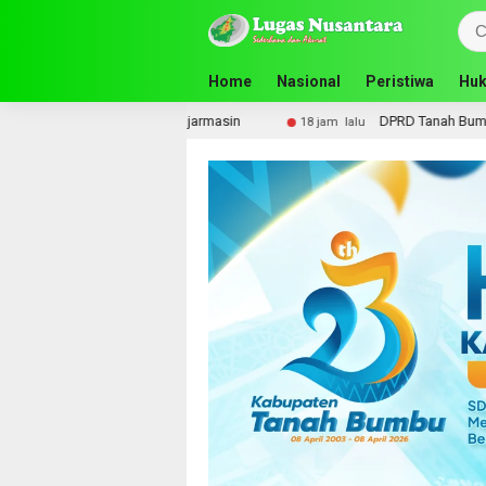
Home
Nasional
Peristiwa
Huk
anjarmasin
DPRD Tanah Bumbu Perjuangkan Sarpras dan 
18 jam lalu