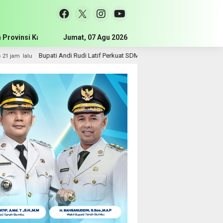
 Provinsi Kalimantan Selatan
Jumat, 07 Agu 2026
Pemerintah Kabupaten Tanah Bum
i Latif Perkuat SDM, Disnakertrans Gelar Pelatihan Desain Grafis dan Barbers