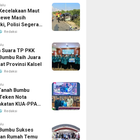
lalu
Kecelakaan Maut
tewe Masih
iki, Polisi Segera
sil
Redaksi
alu
 Suara TP PKK
Bumbu Raih Juara
kat Provinsi Kalsel
Redaksi
alu
Tanah Bumbu
Teken Nota
akatan KUA-PPAS
han APBD 2026
Redaksi
alu
Bumbu Sukses
uan Rumah Temu