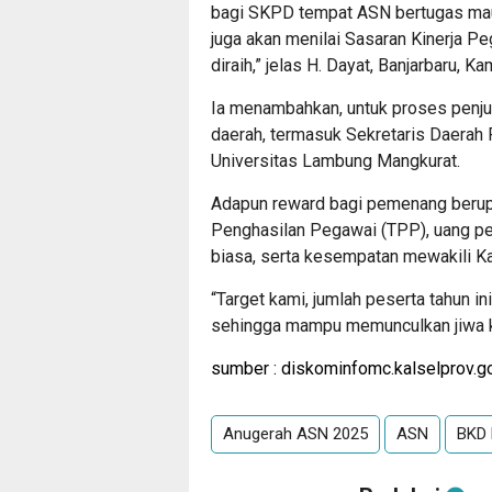
bagi SKPD tempat ASN bertugas maup
juga akan menilai Sasaran Kinerja Pe
diraih,” jelas H. Dayat, Banjarbaru, K
Ia menambahkan, untuk proses penjur
daerah, termasuk Sekretaris Daerah P
Universitas Lambung Mangkurat.
Adapun reward bagi pemenang berup
Penghasilan Pegawai (TPP), uang pe
biasa, serta kesempatan mewakili Ka
“Target kami, jumlah peserta tahun i
sehingga mampu memunculkan jiwa ko
sumber : diskominfomc.kalselprov.go
Anugerah ASN 2025
ASN
BKD 