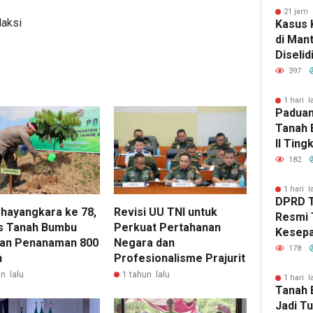
21 jam 
daksi
Kasus 
di Man
Diselid
Rilis Ha
397
1 hari l
Paduan
Tanah 
II Ting
182
1 hari l
DPRD 
hayangkara ke 78,
Revisi UU TNI untuk
Resmi 
s Tanah Bumbu
Perkuat Pertahanan
Kesep
an Penanaman 800
Negara dan
Peruba
178
n
Profesionalisme Prajurit
n lalu
1 tahun lalu
1 hari l
Tanah 
Jadi T