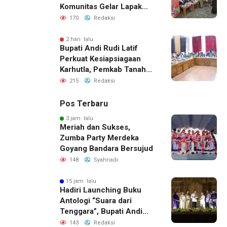
Komunitas Gelar Lapak
Baca di Bandara Bersujud
170
Redaksi
2 hari lalu
Bupati Andi Rudi Latif
Perkuat Kesiapsiagaan
Karhutla, Pemkab Tanah
Bumbu Aktifkan Posko
215
Redaksi
Siaga Darurat
Pos Terbaru
3 jam lalu
Meriah dan Sukses,
Zumba Party Merdeka
Goyang Bandara Bersujud
148
Syahriadi
15 jam lalu
Hadiri Launching Buku
Antologi “Suara dari
Tenggara”, Bupati Andi
Rudi Latif Apresiasi
143
Redaksi