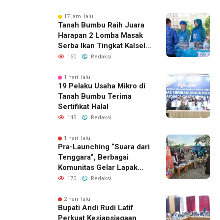
Perkembangan Literasi di
Bumi Bersujud
17 jam lalu
Tanah Bumbu Raih Juara
Harapan 2 Lomba Masak
Serba Ikan Tingkat Kalsel
2026
150
Redaksi
1 hari lalu
19 Pelaku Usaha Mikro di
Tanah Bumbu Terima
Sertifikat Halal
145
Redaksi
1 hari lalu
Pra-Launching “Suara dari
Tenggara”, Berbagai
Komunitas Gelar Lapak
Baca di Bandara Bersujud
170
Redaksi
2 hari lalu
Bupati Andi Rudi Latif
Perkuat Kesiapsiagaan