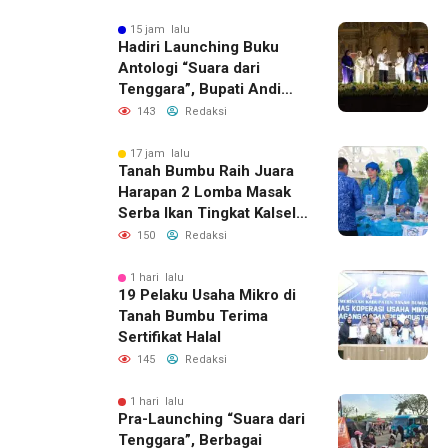
15 jam lalu
Hadiri Launching Buku
Antologi “Suara dari
Tenggara”, Bupati Andi
Rudi Latif Apresiasi
143
Redaksi
Perkembangan Literasi di
Bumi Bersujud
17 jam lalu
Tanah Bumbu Raih Juara
Harapan 2 Lomba Masak
Serba Ikan Tingkat Kalsel
2026
150
Redaksi
1 hari lalu
19 Pelaku Usaha Mikro di
Tanah Bumbu Terima
Sertifikat Halal
145
Redaksi
1 hari lalu
Pra-Launching “Suara dari
Tenggara”, Berbagai