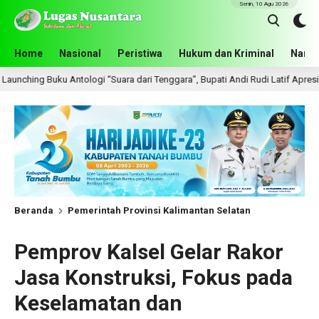
Senin, 10 Agu 2026
Home
Nasional
Peristiwa
Hukum dan Kriminal
Narko
tologi “Suara dari Tenggara”, Bupati Andi Rudi Latif Apresiasi Perkembangan L
Beranda
Pemerintah Provinsi Kalimantan Selatan
Pemprov Kalsel Gelar Rakor
Jasa Konstruksi, Fokus pada
Keselamatan dan