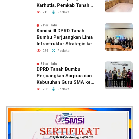
Karhutla, Pemkab Tanah
Bumbu Aktifkan Posko
215
Redaksi
Siaga Darurat
2 hari lalu
Komisi III DPRD Tanah
Bumbu Perjuangkan Lima
Infrastruktur Strategis ke
BPJN XI Banjarmasin
254
Redaksi
3 hari lalu
DPRD Tanah Bumbu
Perjuangkan Sarpras dan
Kebutuhan Guru SMA ke
Pemprov Kalsel
238
Redaksi