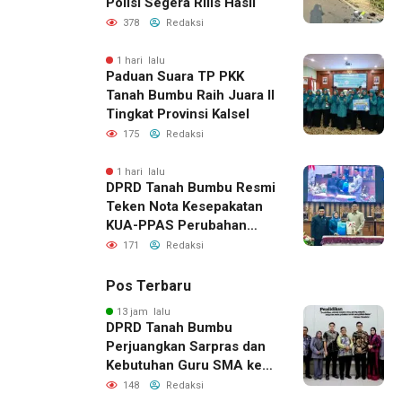
Polisi Segera Rilis Hasil
378
Redaksi
1 hari lalu
Paduan Suara TP PKK
Tanah Bumbu Raih Juara II
Tingkat Provinsi Kalsel
175
Redaksi
1 hari lalu
DPRD Tanah Bumbu Resmi
Teken Nota Kesepakatan
KUA-PPAS Perubahan
APBD 2026
171
Redaksi
Pos Terbaru
13 jam lalu
DPRD Tanah Bumbu
Perjuangkan Sarpras dan
Kebutuhan Guru SMA ke
Pemprov Kalsel
148
Redaksi