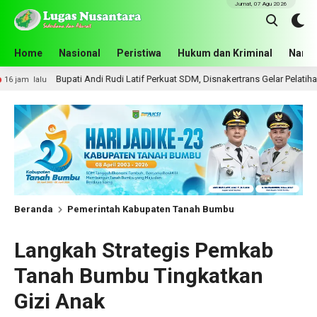
Jumat, 07 Agu 2026
Home
Nasional
Peristiwa
Hukum dan Kriminal
Narko
 Andi Rudi Latif Perkuat SDM, Disnakertrans Gelar Pelatihan Desain Grafis da
Beranda
Pemerintah Kabupaten Tanah Bumbu
Langkah Strategis Pemkab
Tanah Bumbu Tingkatkan
Gizi Anak