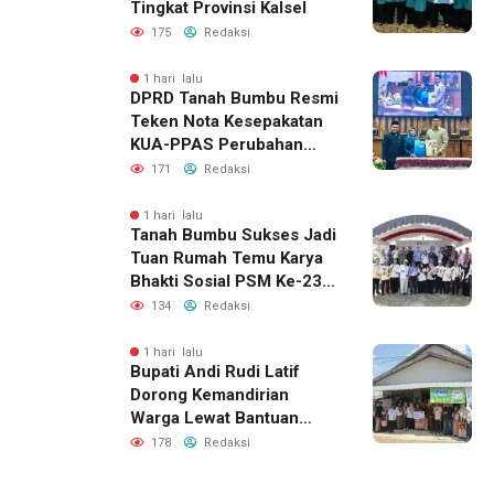
Tingkat Provinsi Kalsel
175
Redaksi
1 hari lalu
DPRD Tanah Bumbu Resmi
Teken Nota Kesepakatan
KUA-PPAS Perubahan
APBD 2026
171
Redaksi
1 hari lalu
Tanah Bumbu Sukses Jadi
Tuan Rumah Temu Karya
Bhakti Sosial PSM Ke-23
Kalimantan Selatan
134
Redaksi
1 hari lalu
Bupati Andi Rudi Latif
Dorong Kemandirian
Warga Lewat Bantuan
Usaha Ekonomi Produktif
178
Redaksi