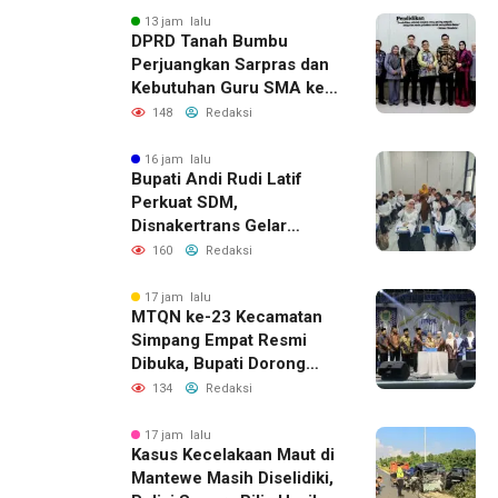
13 jam lalu
DPRD Tanah Bumbu
Perjuangkan Sarpras dan
Kebutuhan Guru SMA ke
Pemprov Kalsel
148
Redaksi
16 jam lalu
Bupati Andi Rudi Latif
Perkuat SDM,
Disnakertrans Gelar
Pelatihan Desain Grafis
160
Redaksi
dan Barbershop
17 jam lalu
MTQN ke-23 Kecamatan
Simpang Empat Resmi
Dibuka, Bupati Dorong
Lahirnya Generasi Qur’ani
134
Redaksi
17 jam lalu
Kasus Kecelakaan Maut di
Mantewe Masih Diselidiki,