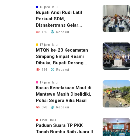
16 jam lalu
Bupati Andi Rudi Latif
Perkuat SDM,
Disnakertrans Gelar
Pelatihan Desain Grafis
160
Redaksi
dan Barbershop
17 jam lalu
MTQN ke-23 Kecamatan
Simpang Empat Resmi
Dibuka, Bupati Dorong
Lahirnya Generasi Qur’ani
134
Redaksi
17 jam lalu
Kasus Kecelakaan Maut di
Mantewe Masih Diselidiki,
Polisi Segera Rilis Hasil
378
Redaksi
1 hari lalu
Paduan Suara TP PKK
Tanah Bumbu Raih Juara II