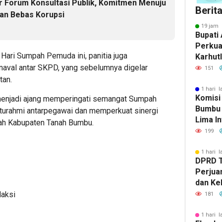
 Forum Konsultasi Publik, Komitmen Menuju
Berit
an Bebas Korupsi
19 jam 
Bupati 
Perkua
 Hari Sumpah Pemuda ini, panitia juga
Karhut
val antar SKPD, yang sebelumnya digelar
Bumbu 
151
Siaga 
tan.
1 hari l
Komisi
a menjadi ajang memperingati semangat Sumpah
Bumbu 
aturahmi antarpegawai dan memperkuat sinergi
Lima In
tah Kabupaten Tanah Bumbu.
Strate
199
Banjar
1 hari l
DPRD 
Perjua
dan Ke
ke Pem
daksi
181
1 hari l