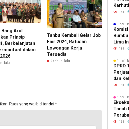
Karhut
Bumbu 
151
Siaga 
1 hari l
Komisi
i Bang Arul
Tanbu Kembali Gelar Job
Bumbu 
kan Prinsip
Fair 2024, Ratusan
Lima In
if, Berkelanjutan
Lowongan Kerja
Strate
199
ermanfaat dalam
Tersedia
Banjar
2026
1 hari l
2 tahun lalu
n lalu
DPRD 
Perjua
dan Ke
ke Pem
181
1 hari l
Eksekut
ikan.
Ruas yang wajib ditandai
*
Tanah 
Perub
2026, 
161
Pemba