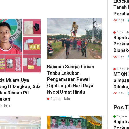
Eksekut
Tanah 
Perub
2026, 
161
Pemba
1 hari l
Bupati 
Perkua
Disnak
Pelatih
188
dan Ba
Babinsa Sungai Loban
1 hari l
Tanbu Lakukan
MTQN 
Pengamanan Pawai
a Muara Uya
Simpan
Ogoh-ogoh Hari Raya
ong Ditangkap, Ada
Dibuka
Nyepi Umat Hindu
an Ribuan Pil
Lahirn
162
ukan
2 tahun lalu
Qur’ani
Pos T
n lalu
19 jam 
Bupati 
Perkua