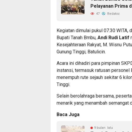
Pelayanan Prima d
47
Redaksi
Kegiatan dimulai pukul 07.30 WITA, d
Bupati Tanah Bmbu,
Andi Rudi Latif
m
Kesejahteraan Rakyat, M. Wisnu Putu
Gunung Tinggi, Batulicin.
Acara ini dihadiri para pimpinan SKPD
instansi, termasuk ratusan personel
menempuh rute sejauh sekitar 6 kilo
Tinggi.
Selain berolahraga bersama, pesert
menarik yang menambah semangat da
Baca Juga
9 bulan lalu