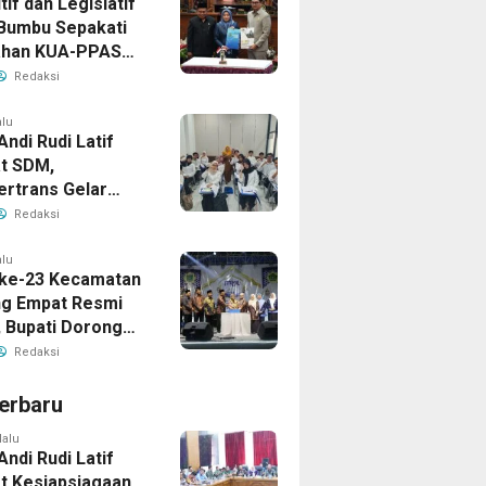
if dan Legislatif
Bumbu Sepakati
ahan KUA-PPAS
Perkuat Sinergi
Redaksi
ngunan Daerah
alu
Andi Rudi Latif
t SDM,
ertrans Gelar
an Desain Grafis
Redaksi
rbershop
alu
ke-23 Kecamatan
g Empat Resmi
, Bupati Dorong
ya Generasi
Redaksi
erbaru
lalu
Andi Rudi Latif
t Kesiapsiagaan