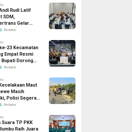
alu
Andi Rudi Latif
t SDM,
ertrans Gelar
an Desain Grafis
Redaksi
rbershop
alu
ke-23 Kecamatan
g Empat Resmi
, Bupati Dorong
ya Generasi
Redaksi
alu
Kecelakaan Maut
tewe Masih
iki, Polisi Segera
sil
Redaksi
alu
 Suara TP PKK
Bumbu Raih Juara