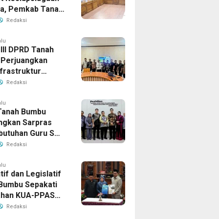
la, Pemkab Tanah
Aktifkan Posko
Redaksi
Darurat
alu
 III DPRD Tanah
Perjuangkan
frastruktur
gis ke BPJN XI
Redaksi
masin
alu
Tanah Bumbu
ngkan Sarpras
butuhan Guru SMA
prov Kalsel
Redaksi
alu
if dan Legislatif
Bumbu Sepakati
ahan KUA-PPAS
Perkuat Sinergi
Redaksi
ngunan Daerah