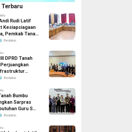
a Terbaru
lalu
Andi Rudi Latif
t Kesiapsiagaan
la, Pemkab Tanah
Aktifkan Posko
Redaksi
Darurat
alu
 III DPRD Tanah
Perjuangkan
frastruktur
gis ke BPJN XI
Redaksi
masin
alu
Tanah Bumbu
ngkan Sarpras
butuhan Guru SMA
prov Kalsel
Redaksi
alu