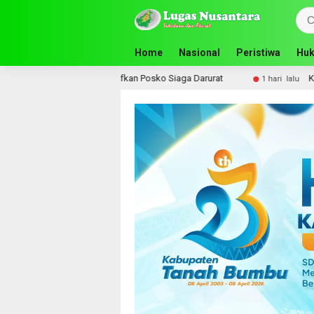
Home
Nasional
Peristiwa
Huk
fkan Posko Siaga Darurat
Komisi III DPRD Tanah Bumbu Per
1 hari lalu