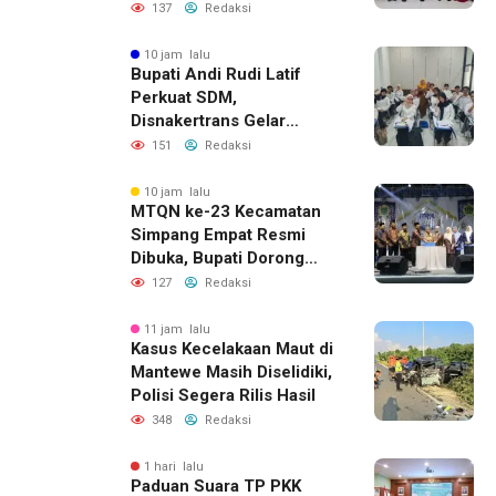
Pemprov Kalsel
137
Redaksi
10 jam lalu
Bupati Andi Rudi Latif
Perkuat SDM,
Disnakertrans Gelar
Pelatihan Desain Grafis
151
Redaksi
dan Barbershop
10 jam lalu
MTQN ke-23 Kecamatan
Simpang Empat Resmi
Dibuka, Bupati Dorong
Lahirnya Generasi Qur’ani
127
Redaksi
11 jam lalu
Kasus Kecelakaan Maut di
Mantewe Masih Diselidiki,
Polisi Segera Rilis Hasil
348
Redaksi
1 hari lalu
Paduan Suara TP PKK