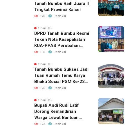
Tanah Bumbu Raih Juara II
Tingkat Provinsi Kalsel
170
Redaksi
1 hari lalu
DPRD Tanah Bumbu Resmi
Teken Nota Kesepakatan
KUA-PPAS Perubahan
APBD 2026
166
Redaksi
1 hari lalu
Tanah Bumbu Sukses Jadi
Tuan Rumah Temu Karya
Bhakti Sosial PSM Ke-23
Kalimantan Selatan
126
Redaksi
1 hari lalu
Bupati Andi Rudi Latif
Dorong Kemandirian
Warga Lewat Bantuan
Usaha Ekonomi Produktif
173
Redaksi