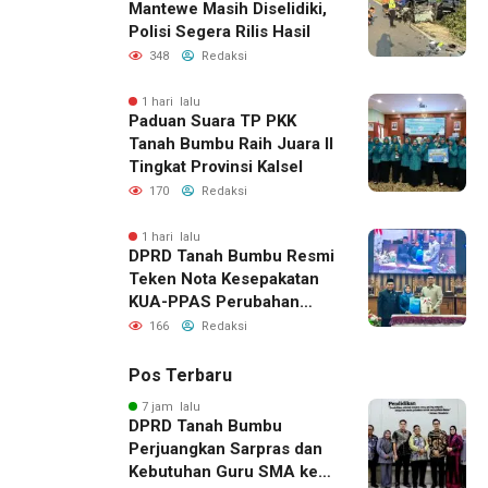
Mantewe Masih Diselidiki,
Polisi Segera Rilis Hasil
348
Redaksi
1 hari lalu
Paduan Suara TP PKK
Tanah Bumbu Raih Juara II
Tingkat Provinsi Kalsel
170
Redaksi
1 hari lalu
DPRD Tanah Bumbu Resmi
Teken Nota Kesepakatan
KUA-PPAS Perubahan
APBD 2026
166
Redaksi
Pos Terbaru
7 jam lalu
DPRD Tanah Bumbu
Perjuangkan Sarpras dan
Kebutuhan Guru SMA ke