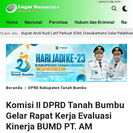
Jumat, 07 Agu 2026
Home
Nasional
Peristiwa
Hukum dan Kriminal
Narko
 Andi Rudi Latif Perkuat SDM, Disnakertrans Gelar Pelatihan Desain Grafis da
Beranda
DPRD Kabupaten Tanah Bumbu
Komisi II DPRD Tanah Bumbu
Gelar Rapat Kerja Evaluasi
Kinerja BUMD PT. AM