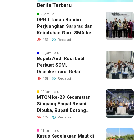
Berita Terbaru
7 jam lalu
DPRD Tanah Bumbu
Perjuangkan Sarpras dan
Kebutuhan Guru SMA ke
Pemprov Kalsel
137
Redaksi
10 jam lalu
Bupati Andi Rudi Latif
Perkuat SDM,
Disnakertrans Gelar
Pelatihan Desain Grafis
151
Redaksi
dan Barbershop
10 jam lalu
MTQN ke-23 Kecamatan
Simpang Empat Resmi
Dibuka, Bupati Dorong
Lahirnya Generasi Qur’ani
127
Redaksi
11 jam lalu
Kasus Kecelakaan Maut di