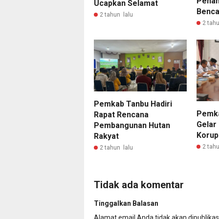
Penan
Ucapkan Selamat
Benca
2 tahun lalu
2 tahu
Pemkab Tanbu Hadiri
Pemka
Rapat Rencana
Gelar
Pembangunan Hutan
Korup
Rakyat
2 tahu
2 tahun lalu
Tidak ada komentar
Tinggalkan Balasan
Alamat email Anda tidak akan dipublikas