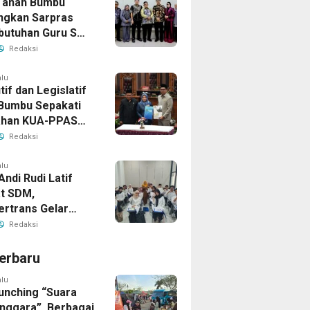
Tanah Bumbu
ngkan Sarpras
butuhan Guru SMA
prov Kalsel
Redaksi
alu
if dan Legislatif
Bumbu Sepakati
ahan KUA-PPAS
Perkuat Sinergi
Redaksi
ngunan Daerah
alu
Andi Rudi Latif
t SDM,
ertrans Gelar
an Desain Grafis
Redaksi
rbershop
erbaru
alu
unching “Suara
enggara”, Berbagai