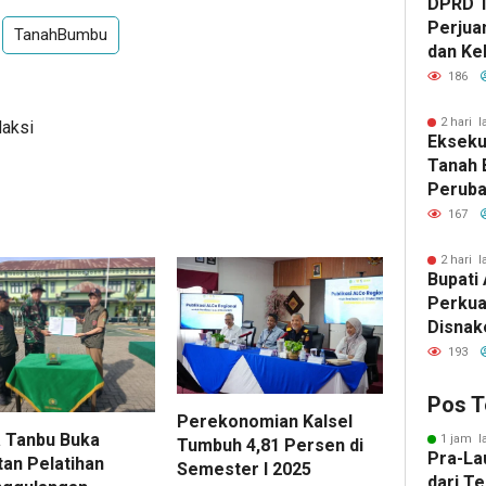
DPRD 
Perjua
TanahBumbu
dan Ke
ke Pem
186
2 hari l
daksi
Eksekut
Tanah 
Perub
2026, 
167
Pemba
2 hari l
Bupati 
Perkua
Disnak
Pelatih
193
dan Ba
Pos T
Perekonomian Kalsel
 Tanbu Buka
1 jam l
Tumbuh 4,81 Persen di
Pra-La
tan Pelatihan
Semester I 2025
dari T