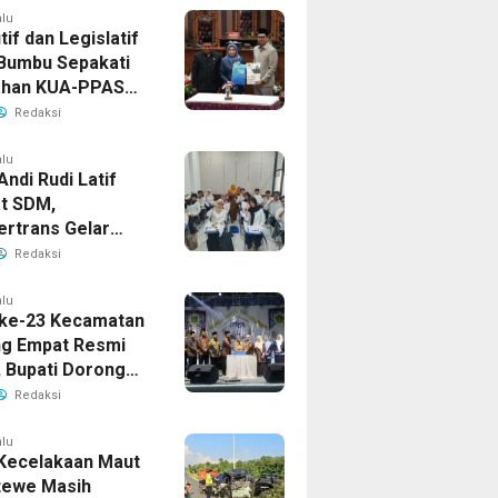
alu
if dan Legislatif
Bumbu Sepakati
ahan KUA-PPAS
Perkuat Sinergi
Redaksi
ngunan Daerah
alu
Andi Rudi Latif
t SDM,
ertrans Gelar
an Desain Grafis
Redaksi
rbershop
alu
ke-23 Kecamatan
g Empat Resmi
, Bupati Dorong
ya Generasi
Redaksi
alu
Kecelakaan Maut
tewe Masih