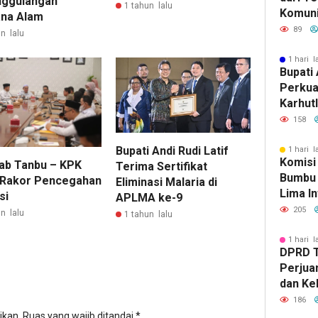
ggulangan
1 tahun lalu
Komuni
na Alam
Baca d
89
n lalu
Bersuj
1 hari l
Bupati 
Perkua
Karhut
Bumbu 
158
Siaga 
Bupati Andi Rudi Latif
1 hari l
Komisi
b Tanbu – KPK
Terima Sertifikat
Bumbu 
 Rakor Pencegahan
Eliminasi Malaria di
Lima In
si
APLMA ke-9
Strate
205
n lalu
1 tahun lalu
Banjar
1 hari l
DPRD 
Perjua
dan Ke
ke Pem
186
ikan.
Ruas yang wajib ditandai
*