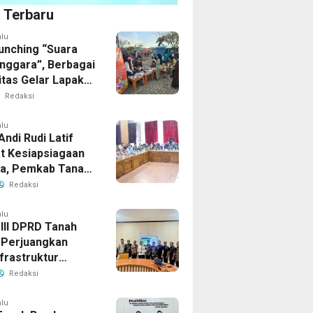
a Terbaru
alu
unching “Suara
enggara”, Berbagai
tas Gelar Lapak
i Bandara
Redaksi
ud
alu
Andi Rudi Latif
t Kesiapsiagaan
la, Pemkab Tanah
Aktifkan Posko
Redaksi
Darurat
alu
 III DPRD Tanah
Perjuangkan
frastruktur
gis ke BPJN XI
Redaksi
masin
alu