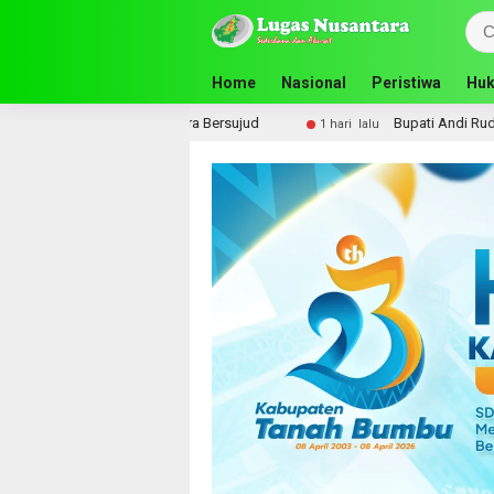
Home
Nasional
Peristiwa
Huk
 Bersujud
Bupati Andi Rudi Latif Perkuat Kesiapsiagaan 
1 hari lalu