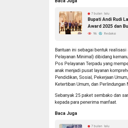
Baca Juga
7 bulan lalu
Bupati Andi Rudi 
Award 2025 dan Bu
96
Redaksi
Bantuan ini sebagai bentuk realisas
Pelayanan Minimal) dibidang kemanu
Pos Pelayanan Terpadu yang memper
anak menjadi pusat layanan komprehe
Pendidikan, Sosial, Pekerjaan Umum
Ketertiban Umum, dan Perlindungan 
Sebanyak 25 paket sembako dan sant
kepada para penerima manfaat.
Baca Juga
7 bulan lalu