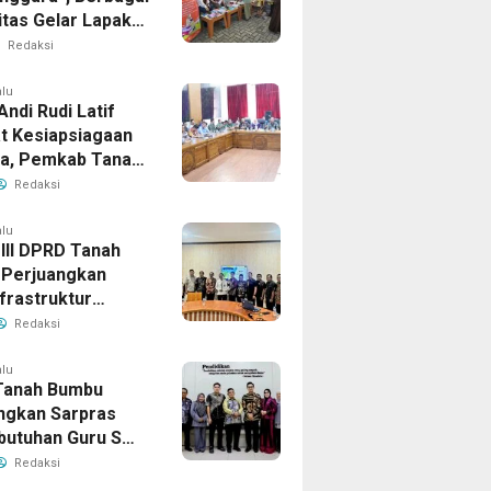
tas Gelar Lapak
i Bandara
Redaksi
ud
alu
Andi Rudi Latif
t Kesiapsiagaan
la, Pemkab Tanah
Aktifkan Posko
Redaksi
Darurat
alu
 III DPRD Tanah
Perjuangkan
frastruktur
gis ke BPJN XI
Redaksi
masin
alu
Tanah Bumbu
ngkan Sarpras
butuhan Guru SMA
prov Kalsel
Redaksi