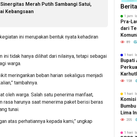
 Sinergitas Merah Putih Sambangi Satui,
Berit
ilai Kebangsaan
1 jam l
Pra-La
dari T
Komuni
egiatan ini merupakan bentuk nyata kehadiran
Baca d
89
Bersuj
1 hari l
ini tidak hanya dilihat dari nilainya, tetapi sebagai
Bupati 
agi warga.
Perkua
Karhut
dikit meringankan beban harian sekaligus menjadi
Bumbu 
158
lian,” tambahnya.
Siaga 
t oleh warga. Salah satu penerima manfaat,
1 hari l
Komisi
rasa harunya saat menerima paket berisi beras
Bumbu 
ang tunai.
Lima In
Strate
205
gan atas perhatiannya kepada kami,” ungkap
Banjar
1 hari l