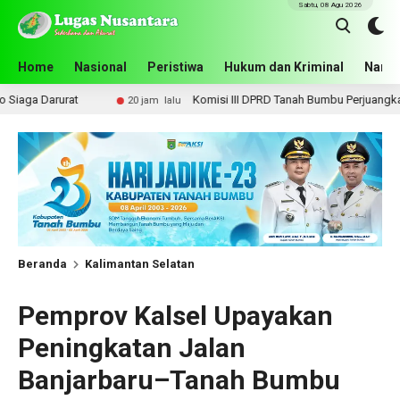
Sabtu, 08 Agu 2026
Home
Nasional
Peristiwa
Hukum dan Kriminal
Narko
Komisi III DPRD Tanah Bumbu Perjuangkan Lima Infrastruktu
20 jam lalu
Beranda
Kalimantan Selatan
Pemprov Kalsel Upayakan
Peningkatan Jalan
Banjarbaru–Tanah Bumbu