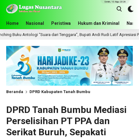
Senin, 10 Agu 2026
Home
Nasional
Peristiwa
Hukum dan Kriminal
Narko
“Suara dari Tenggara”, Bupati Andi Rudi Latif Apresiasi Perkembangan Literas
Beranda
DPRD Kabupaten Tanah Bumbu
DPRD Tanah Bumbu Mediasi
Perselisihan PT PPA dan
Serikat Buruh, Sepakati