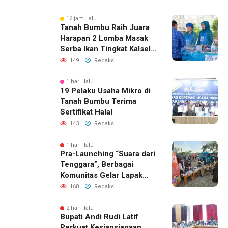
Perkembangan Literasi di
Bumi Bersujud
16 jam lalu
Tanah Bumbu Raih Juara
Harapan 2 Lomba Masak
Serba Ikan Tingkat Kalsel
2026
149
Redaksi
1 hari lalu
19 Pelaku Usaha Mikro di
Tanah Bumbu Terima
Sertifikat Halal
143
Redaksi
1 hari lalu
Pra-Launching “Suara dari
Tenggara”, Berbagai
Komunitas Gelar Lapak
Baca di Bandara Bersujud
168
Redaksi
2 hari lalu
Bupati Andi Rudi Latif
Perkuat Kesiapsiagaan