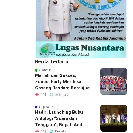
Berita Terbaru
2 jam lalu
Meriah dan Sukses,
Zumba Party Merdeka
Goyang Bandara Bersujud
144
Syahriadi
13 jam lalu
Hadiri Launching Buku
Antologi “Suara dari
Tenggara”, Bupati Andi
Rudi Latif Apresiasi
142
Redaksi