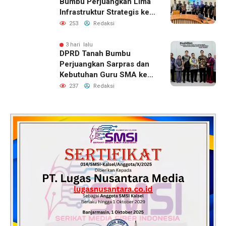
Bumbu Perjuangkan Lima
Infrastruktur Strategis ke
BPJN XI Banjarmasin
253
Redaksi
3 hari lalu
DPRD Tanah Bumbu
Perjuangkan Sarpras dan
Kebutuhan Guru SMA ke
Pemprov Kalsel
237
Redaksi