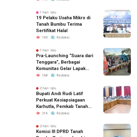
1 hari lalu
19 Pelaku Usaha Mikro di
Tanah Bumbu Terima
Sertifikat Halal
143
Redaksi
1 hari lalu
Pra-Launching “Suara dari
Tenggara”, Berbagai
Komunitas Gelar Lapak
Baca di Bandara Bersujud
168
Redaksi
2 hari lalu
Bupati Andi Rudi Latif
Perkuat Kesiapsiagaan
Karhutla, Pemkab Tanah
Bumbu Aktifkan Posko
214
Redaksi
Siaga Darurat
2 hari lalu
Komisi III DPRD Tanah