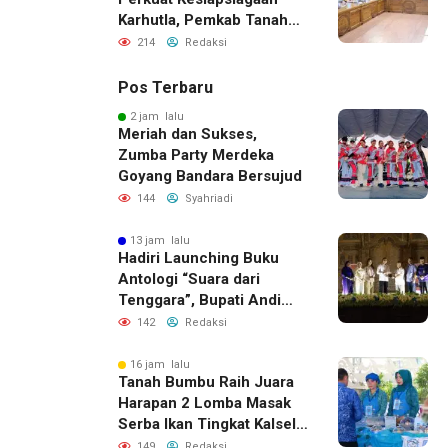
Karhutla, Pemkab Tanah
Bumbu Aktifkan Posko
214
Redaksi
Siaga Darurat
Pos Terbaru
2 jam lalu
Meriah dan Sukses,
Zumba Party Merdeka
Goyang Bandara Bersujud
144
Syahriadi
13 jam lalu
Hadiri Launching Buku
Antologi “Suara dari
Tenggara”, Bupati Andi
Rudi Latif Apresiasi
142
Redaksi
Perkembangan Literasi di
Bumi Bersujud
16 jam lalu
Tanah Bumbu Raih Juara
Harapan 2 Lomba Masak
Serba Ikan Tingkat Kalsel
2026
149
Redaksi