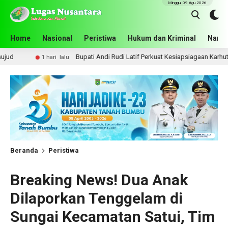
Minggu, 09 Agu 2026
Home
Nasional
Peristiwa
Hukum dan Kriminal
Narko
Bupati Andi Rudi Latif Perkuat Kesiapsiagaan Karhutla, Pemkab Tanah 
 lalu
Beranda
Peristiwa
Breaking News! Dua Anak
Dilaporkan Tenggelam di
Sungai Kecamatan Satui, Tim