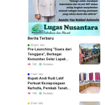
Berita Terbaru
23 jam lalu
Pra-Launching “Suara dari
Tenggara”, Berbagai
Komunitas Gelar Lapak
Baca di Bandara Bersujud
142
Redaksi
1 hari lalu
Bupati Andi Rudi Latif
Perkuat Kesiapsiagaan
Karhutla, Pemkab Tanah
Bumbu Aktifkan Posko
190
Redaksi
Siaga Darurat
2 hari lalu