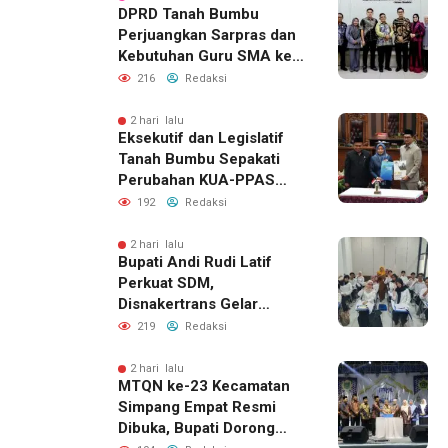
DPRD Tanah Bumbu
Perjuangkan Sarpras dan
Kebutuhan Guru SMA ke
Pemprov Kalsel
216
Redaksi
2 hari lalu
Eksekutif dan Legislatif
Tanah Bumbu Sepakati
Perubahan KUA-PPAS
2026, Perkuat Sinergi
192
Redaksi
Pembangunan Daerah
2 hari lalu
Bupati Andi Rudi Latif
Perkuat SDM,
Disnakertrans Gelar
Pelatihan Desain Grafis
219
Redaksi
dan Barbershop
2 hari lalu
MTQN ke-23 Kecamatan
Simpang Empat Resmi
Dibuka, Bupati Dorong