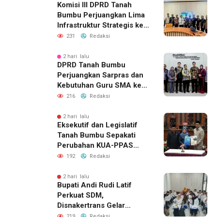
Komisi III DPRD Tanah
Bumbu Perjuangkan Lima
Infrastruktur Strategis ke
BPJN XI Banjarmasin
231
Redaksi
2 hari lalu
DPRD Tanah Bumbu
Perjuangkan Sarpras dan
Kebutuhan Guru SMA ke
Pemprov Kalsel
216
Redaksi
2 hari lalu
Eksekutif dan Legislatif
Tanah Bumbu Sepakati
Perubahan KUA-PPAS
2026, Perkuat Sinergi
192
Redaksi
Pembangunan Daerah
2 hari lalu
Bupati Andi Rudi Latif
Perkuat SDM,
Disnakertrans Gelar
Pelatihan Desain Grafis
219
Redaksi