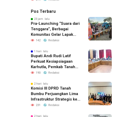
dan Barbershop
Pos Terbaru
23 jam lalu
Pra-Launching “Suara dari
Tenggara”, Berbagai
Komunitas Gelar Lapak
Baca di Bandara Bersujud
142
Redaksi
1 hari lalu
Bupati Andi Rudi Latif
Perkuat Kesiapsiagaan
Karhutla, Pemkab Tanah
Bumbu Aktifkan Posko
190
Redaksi
Siaga Darurat
2 hari lalu
Komisi III DPRD Tanah
Bumbu Perjuangkan Lima
Infrastruktur Strategis ke
BPJN XI Banjarmasin
231
Redaksi
2 hari lalu