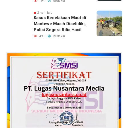
Lahirnya Generasi Qur’ani
194
Redaksi
2 hari lalu
Kasus Kecelakaan Maut di
Mantewe Masih Diselidiki,
Polisi Segera Rilis Hasil
499
Redaksi