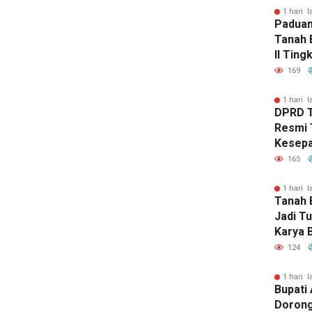
1 hari l
Paduan
Tanah 
II Ting
169
1 hari l
DPRD 
Resmi 
Kesep
Peruba
165
1 hari l
Tanah 
Jadi T
Karya 
Ke-23 
124
Selata
1 hari l
Bupati 
Dorong