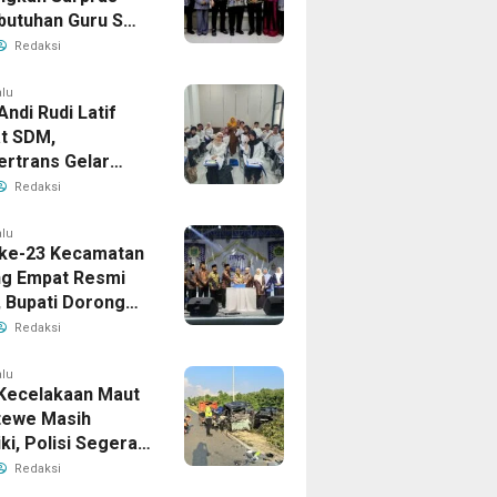
butuhan Guru SMA
prov Kalsel
Redaksi
alu
Andi Rudi Latif
t SDM,
ertrans Gelar
an Desain Grafis
Redaksi
rbershop
alu
ke-23 Kecamatan
g Empat Resmi
, Bupati Dorong
ya Generasi
Redaksi
alu
Kecelakaan Maut
tewe Masih
iki, Polisi Segera
sil
Redaksi