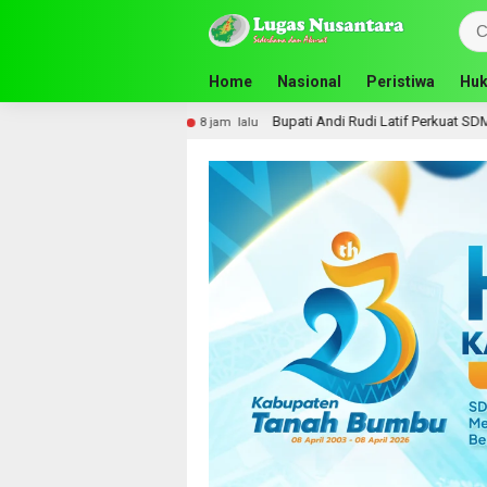
Home
Nasional
Peristiwa
Huk
Bupati Andi Rudi Latif Perkuat SDM, Disnakertrans Gelar Pelatiha
8 jam lalu