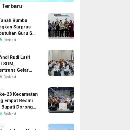
a Terbaru
alu
Tanah Bumbu
ngkan Sarpras
butuhan Guru SMA
prov Kalsel
Redaksi
alu
Andi Rudi Latif
t SDM,
ertrans Gelar
an Desain Grafis
Redaksi
rbershop
alu
ke-23 Kecamatan
g Empat Resmi
, Bupati Dorong
ya Generasi
Redaksi
alu