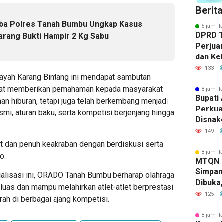
Berit
ba Polres Tanah Bumbu Ungkap Kasus
5 jam l
DPRD 
rang Bukti Hampir 2 Kg Sabu
Perjua
dan Ke
ke Pem
133
ayah Karang Bintang ini mendapat sambutan
dapat memberikan pemahaman kepada masyarakat
8 jam l
Bupati 
n hiburan, tetapi juga telah berkembang menjadi
Perkua
smi, aturan baku, serta kompetisi berjenjang hingga
Disnak
Pelatih
149
dan Ba
t dan penuh keakraban dengan berdiskusi serta
8 jam l
o.
MTQN 
Simpan
sialisasi ini, ORADO Tanah Bumbu berharap olahraga
Dibuka
uas dan mampu melahirkan atlet-atlet berprestasi
Lahirn
125
h di berbagai ajang kompetisi.
Qur’ani
8 jam l