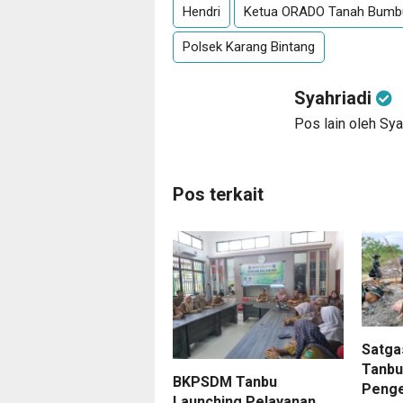
Hendri
Ketua ORADO Tanah Bumb
Polsek Karang Bintang
Syahriadi
Pos lain oleh Sya
Pos terkait
Satg
Tanbu
BKPSDM Tanbu
Penge
Launching Pelayanan