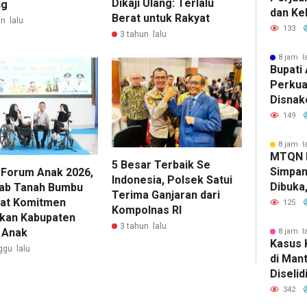
Dikaji Ulang: Terlalu
ng
dan Ke
Berat untuk Rakyat
n lalu
ke Pem
133
3 tahun lalu
8 jam l
Bupati 
Perkua
Disnak
Pelatih
149
dan Ba
8 jam l
MTQN 
5 Besar Terbaik Se
Simpan
Forum Anak 2026,
Indonesia, Polsek Satui
Dibuka
ab Tanah Bumbu
Terima Ganjaran dari
Lahirn
at Komitmen
125
Kompolnas RI
Qur’ani
kan Kabupaten
3 tahun lalu
 Anak
8 jam l
Kasus 
ggu lalu
di Man
Diselid
Rilis Ha
342