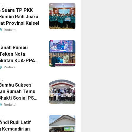
alu
 Suara TP PKK
Bumbu Raih Juara
kat Provinsi Kalsel
Redaksi
alu
Tanah Bumbu
Teken Nota
akatan KUA-PPAS
han APBD 2026
Redaksi
alu
Bumbu Sukses
uan Rumah Temu
Bhakti Sosial PSM
Kalimantan
Redaksi
n
alu
Andi Rudi Latif
 Kemandirian