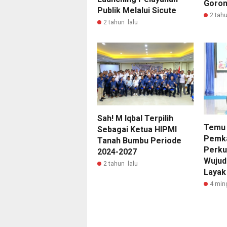
Goro
Publik Melalui Sicute
2 tahu
2 tahun lalu
Sah! M Iqbal Terpilih
Temu 
Sebagai Ketua HIPMI
Pemk
Tanah Bumbu Periode
Perku
2024-2027
Wujud
2 tahun lalu
Layak
4 min