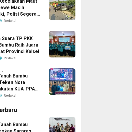
Kecelakaan Maut
tewe Masih
iki, Polisi Segera
sil
Redaksi
alu
 Suara TP PKK
Bumbu Raih Juara
kat Provinsi Kalsel
Redaksi
alu
Tanah Bumbu
Teken Nota
akatan KUA-PPAS
han APBD 2026
Redaksi
erbaru
alu
Tanah Bumbu
ngkan Sarpras