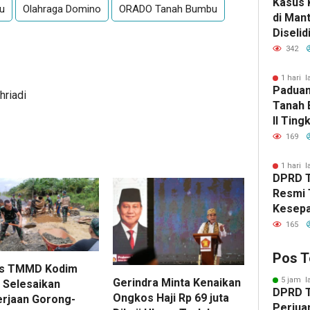
Kasus 
u
Olahraga Domino
ORADO Tanah Bumbu
di Man
Diselid
Rilis Ha
342
1 hari l
Paduan
hriadi
Tanah 
II Ting
169
1 hari l
DPRD 
Resmi 
Kesep
Peruba
165
Pos T
as TMMD Kodim
5 jam l
Gerindra Minta Kenaikan
 Selesaikan
DPRD 
Ongkos Haji Rp 69 juta
rjaan Gorong-
Perjua