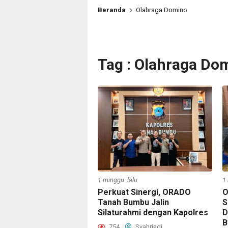
Beranda
Olahraga Domino
Tag : Olahraga Do
1 minggu lalu
1
Perkuat Sinergi, ORADO
O
Tanah Bumbu Jalin
S
Silaturahmi dengan Kapolres
D
B
754
Syahriadi