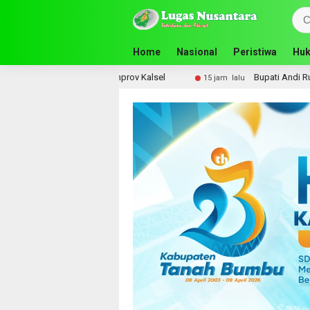
Home
Nasional
Peristiwa
Huk
 SMA ke Pemprov Kalsel
Bupati Andi Rudi Latif Perkuat
15 jam lalu