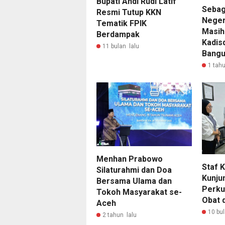
Bupati Andi Rudi Latif
Sebag
Resmi Tutup KKN
Neger
Tematik FPIK
Masih
Berdampak
Kadisd
11 bulan lalu
Bangu
1 tahu
Menhan Prabowo
Staf 
Silaturahmi dan Doa
Kunju
Bersama Ulama dan
Perku
Tokoh Masyarakat se-
Obat 
Aceh
10 bul
2 tahun lalu