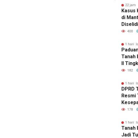
22 jam 
Kasus 
di Man
Diselid
Rilis Ha
400
1 hari l
Paduan
Tanah 
II Ting
182
1 hari l
DPRD 
Resmi 
Kesep
Peruba
178
1 hari l
Tanah 
Jadi T