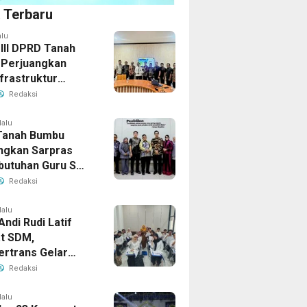
a Terbaru
alu
 III DPRD Tanah
Perjuangkan
frastruktur
gis ke BPJN XI
Redaksi
masin
lalu
Tanah Bumbu
ngkan Sarpras
butuhan Guru SMA
prov Kalsel
Redaksi
lalu
Andi Rudi Latif
t SDM,
ertrans Gelar
an Desain Grafis
Redaksi
rbershop
lalu