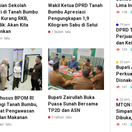
Wakil Ketua DPRD Tanah
ian Sekolah
Lima In
Bumbu Apresiasi
i di Tanah Bumbu
Strate
158
Pengungkapan 1,9
 Kurang RKB,
Banjar
Kilogram Sabu di Satui
ik: Akan Kita
19 jam 
DPRD 
nkan
1 bulan lalu
Perjua
n lalu
dan Ke
ke Pem
159
22 jam 
Bupati 
Perkua
Disnak
Pelatih
167
dan Ba
Bupati Zairullah Buka
Khusus BPOM RI
22 jam 
Puasa Sunah Bersama
ngi Tanah Bumbu,
MTQN 
TP2D dan ASN
at Pengawasan
Simpan
dan Makanan
Dibuka
3 tahun lalu
Lahirn
an lalu
141
Qur’ani