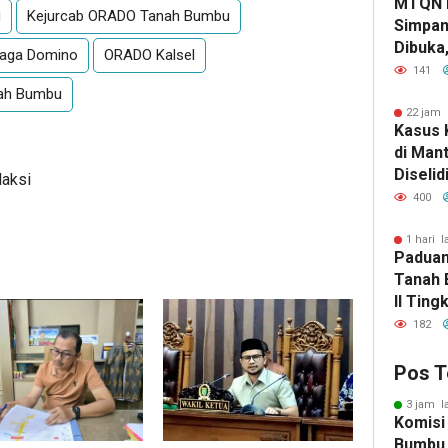
MTQN 
i
Kejurcab ORADO Tanah Bumbu
Simpan
Dibuka
raga Domino
ORADO Kalsel
Lahirn
141
Qur’ani
ah Bumbu
22 jam 
Kasus 
di Man
Diselid
daksi
Rilis Ha
400
1 hari l
Paduan
Tanah 
II Ting
182
Pos T
3 jam l
Komisi
Bumbu 