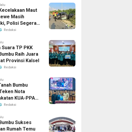
lalu
Kecelakaan Maut
tewe Masih
iki, Polisi Segera
sil
Redaksi
alu
 Suara TP PKK
Bumbu Raih Juara
kat Provinsi Kalsel
Redaksi
alu
Tanah Bumbu
Teken Nota
akatan KUA-PPAS
han APBD 2026
Redaksi
alu
Bumbu Sukses
uan Rumah Temu