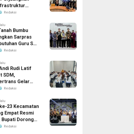
frastruktur
gis ke BPJN XI
Redaksi
masin
lalu
Tanah Bumbu
ngkan Sarpras
butuhan Guru SMA
prov Kalsel
Redaksi
lalu
Andi Rudi Latif
t SDM,
ertrans Gelar
an Desain Grafis
Redaksi
rbershop
lalu
ke-23 Kecamatan
g Empat Resmi
, Bupati Dorong
ya Generasi
Redaksi