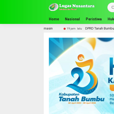
Home
Nasional
Peristiwa
Huk
n
DPRD Tanah Bumbu Perjuangkan Sarpras dan Kebutuha
19 jam lalu