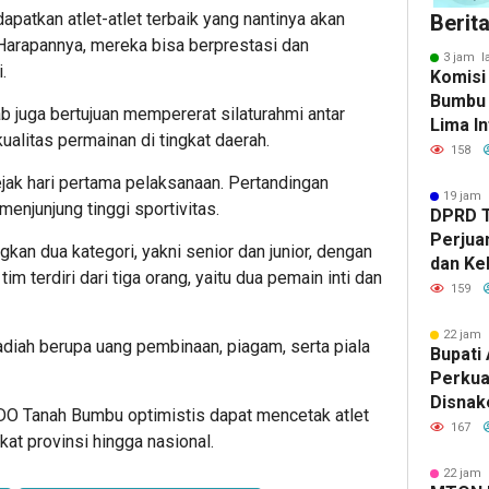
dapatkan atlet-atlet terbaik yang nantinya akan
Berit
Harapannya, mereka bisa berprestasi dan
3 jam l
.
Komisi
Bumbu 
ab juga bertujuan mempererat silaturahmi antar
Lima In
alitas permainan di tingkat daerah.
Strate
158
Banjar
ejak hari pertama pelaksanaan. Pertandingan
19 jam 
enjunjung tinggi sportivitas.
DPRD 
Perjua
gkan dua kategori, yakni senior dan junior, dengan
dan Ke
im terdiri dari tiga orang, yaitu dua pemain inti dan
ke Pem
159
22 jam 
diah berupa uang pembinaan, piagam, serta piala
Bupati 
Perkua
Disnak
ADO Tanah Bumbu optimistis dapat mencetak atlet
Pelatih
167
at provinsi hingga nasional.
dan Ba
22 jam 