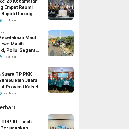
ke-23 Kecamatan
g Empat Resmi
, Bupati Dorong
ya Generasi
Redaksi
lalu
Kecelakaan Maut
tewe Masih
iki, Polisi Segera
sil
Redaksi
alu
 Suara TP PKK
Bumbu Raih Juara
kat Provinsi Kalsel
Redaksi
erbaru
alu
 III DPRD Tanah
Perjuangkan