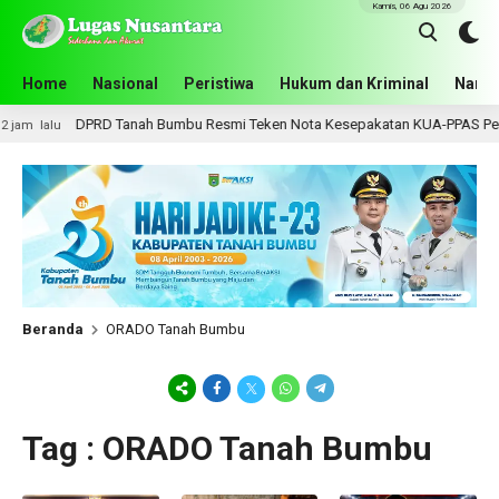
Kamis, 06 Agu 2026
Home
Nasional
Peristiwa
Hukum dan Kriminal
Narko
DPRD Tanah Bumbu Resmi Teken Nota Kesepakatan KUA-PPAS Perubah
lalu
Beranda
ORADO Tanah Bumbu
Tag : ORADO Tanah Bumbu