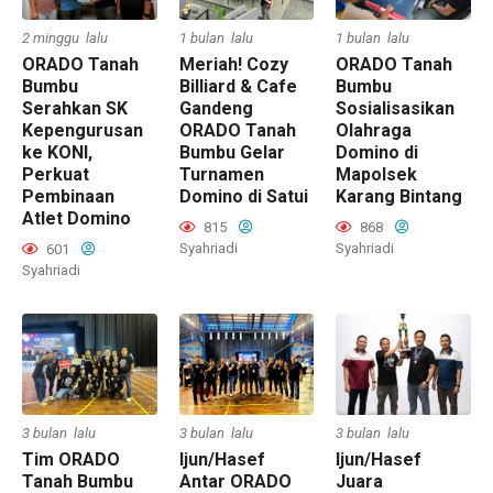
2 minggu lalu
1 bulan lalu
1 bulan lalu
ORADO Tanah
Meriah! Cozy
ORADO Tanah
Bumbu
Billiard & Cafe
Bumbu
Serahkan SK
Gandeng
Sosialisasikan
Kepengurusan
ORADO Tanah
Olahraga
ke KONI,
Bumbu Gelar
Domino di
Perkuat
Turnamen
Mapolsek
Pembinaan
Domino di Satui
Karang Bintang
Atlet Domino
815
868
Syahriadi
Syahriadi
601
Syahriadi
3 bulan lalu
3 bulan lalu
3 bulan lalu
Tim ORADO
Ijun/Hasef
Ijun/Hasef
Tanah Bumbu
Antar ORADO
Juara