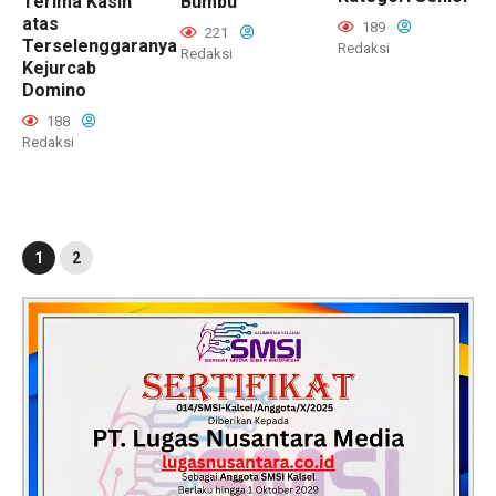
Terima Kasih
Bumbu
atas
189
221
Terselenggaranya
Redaksi
Redaksi
Kejurcab
Domino
188
Redaksi
1
2