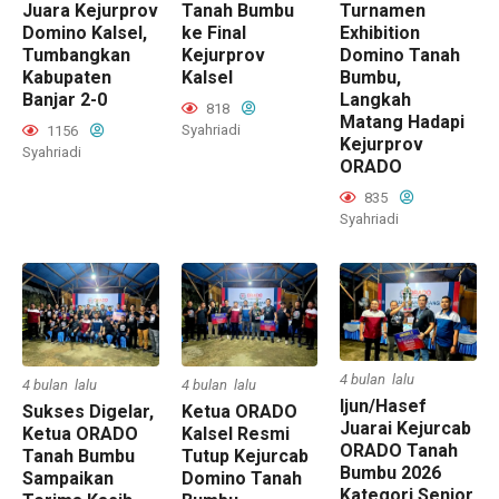
Juara Kejurprov
Tanah Bumbu
Turnamen
Domino Kalsel,
ke Final
Exhibition
Tumbangkan
Kejurprov
Domino Tanah
Kabupaten
Kalsel
Bumbu,
Banjar 2-0
Langkah
818
Matang Hadapi
Syahriadi
1156
Kejurprov
Syahriadi
ORADO
835
Syahriadi
4 bulan lalu
4 bulan lalu
4 bulan lalu
Ijun/Hasef
Sukses Digelar,
Ketua ORADO
Juarai Kejurcab
Ketua ORADO
Kalsel Resmi
ORADO Tanah
Tanah Bumbu
Tutup Kejurcab
Bumbu 2026
Sampaikan
Domino Tanah
Kategori Senior