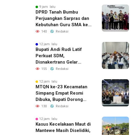
9 jam lalu
DPRD Tanah Bumbu
Perjuangkan Sarpras dan
Kebutuhan Guru SMA ke
Pemprov Kalsel
140
Redaksi
12 jam lalu
Bupati Andi Rudi Latif
Perkuat SDM,
Disnakertrans Gelar
Pelatihan Desain Grafis
155
Redaksi
dan Barbershop
12 jam lalu
MTQN ke-23 Kecamatan
Simpang Empat Resmi
Dibuka, Bupati Dorong
Lahirnya Generasi Qur’ani
130
Redaksi
12 jam lalu
Kasus Kecelakaan Maut di
Mantewe Masih Diselidiki,