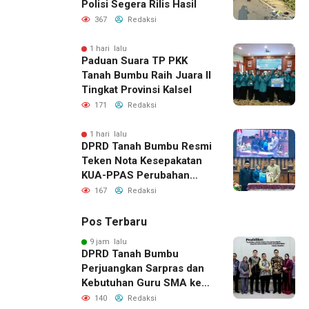
Polisi Segera Rilis Hasil
367
Redaksi
1 hari lalu
Paduan Suara TP PKK
Tanah Bumbu Raih Juara II
Tingkat Provinsi Kalsel
171
Redaksi
1 hari lalu
DPRD Tanah Bumbu Resmi
Teken Nota Kesepakatan
KUA-PPAS Perubahan
APBD 2026
167
Redaksi
Pos Terbaru
9 jam lalu
DPRD Tanah Bumbu
Perjuangkan Sarpras dan
Kebutuhan Guru SMA ke
Pemprov Kalsel
140
Redaksi