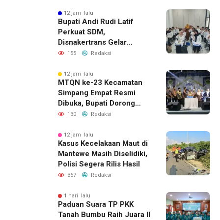
12 jam lalu
Bupati Andi Rudi Latif
Perkuat SDM,
Disnakertrans Gelar
Pelatihan Desain Grafis
155
Redaksi
dan Barbershop
12 jam lalu
MTQN ke-23 Kecamatan
Simpang Empat Resmi
Dibuka, Bupati Dorong
Lahirnya Generasi Qur’ani
130
Redaksi
12 jam lalu
Kasus Kecelakaan Maut di
Mantewe Masih Diselidiki,
Polisi Segera Rilis Hasil
367
Redaksi
1 hari lalu
Paduan Suara TP PKK
Tanah Bumbu Raih Juara II