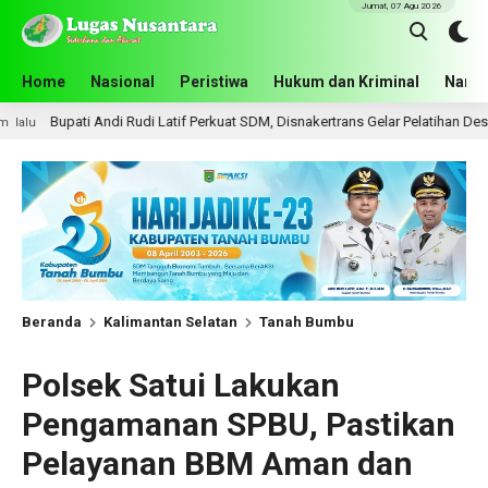
Jumat, 07 Agu 2026
Home
Nasional
Peristiwa
Hukum dan Kriminal
Narko
 Rudi Latif Perkuat SDM, Disnakertrans Gelar Pelatihan Desain Grafis dan Bar
Beranda
Kalimantan Selatan
Tanah Bumbu
Polsek Satui Lakukan
Pengamanan SPBU, Pastikan
Pelayanan BBM Aman dan