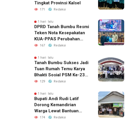
Tingkat Provinsi Kalsel
171
Redaksi
1 hari lalu
DPRD Tanah Bumbu Resmi
Teken Nota Kesepakatan
KUA-PPAS Perubahan
APBD 2026
167
Redaksi
1 hari lalu
Tanah Bumbu Sukses Jadi
Tuan Rumah Temu Karya
Bhakti Sosial PSM Ke-23
Kalimantan Selatan
129
Redaksi
1 hari lalu
Bupati Andi Rudi Latif
Dorong Kemandirian
Warga Lewat Bantuan
Usaha Ekonomi Produktif
174
Redaksi