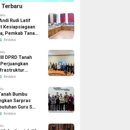
a Terbaru
lalu
Andi Rudi Latif
t Kesiapsiagaan
la, Pemkab Tanah
Aktifkan Posko
Redaksi
Darurat
lalu
 III DPRD Tanah
Perjuangkan
frastruktur
gis ke BPJN XI
Redaksi
masin
alu
Tanah Bumbu
ngkan Sarpras
butuhan Guru SMA
prov Kalsel
Redaksi
alu