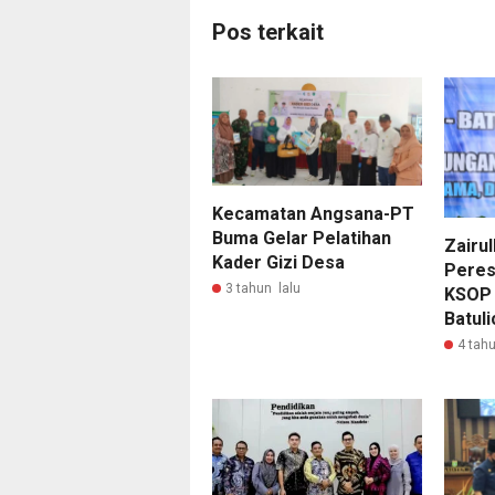
Pos terkait
Kecamatan Angsana-PT
Buma Gelar Pelatihan
Zairul
Kader Gizi Desa
Peres
3 tahun lalu
KSOP K
Batuli
4 tahu