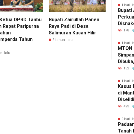
1 hari l
Bupati 
Perkua
 Ketua DPRD Tanbu
Bupati Zairullah Panen
Disnak
n Rapat Paripurna
Raya Padi di Desa
Pelatih
178
ahan
Salimuran Kusan Hilir
dan Ba
mperda Tahun
2 tahun lalu
1 hari l
MTQN 
n lalu
Simpan
Dibuka
Lahirn
152
Qur’ani
1 hari l
Kasus 
di Man
Diselid
Rilis Ha
423
2 hari l
Paduan
Tanah 