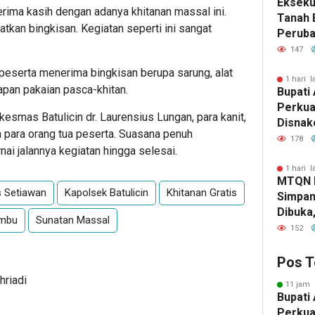
Eksekut
erima kasih dengan adanya khitanan massal ini.
Tanah 
atkan bingkisan. Kegiatan seperti ini sangat
Perub
2026, 
147
Pemba
 peserta menerima bingkisan berupa sarung, alat
1 hari l
kapan pakaian pasca-khitan.
Bupati 
Perkua
skesmas Batulicin dr. Laurensius Lungan, para kanit,
Disnak
ta para orang tua peserta. Suasana penuh
Pelatih
178
i jalannya kegiatan hingga selesai.
dan Ba
1 hari l
MTQN 
s Setiawan
Kapolsek Batulicin
Khitanan Gratis
Simpan
Dibuka
umbu
Sunatan Massal
Lahirn
152
Qur’ani
Pos T
hriadi
11 jam 
Bupati 
Perkua