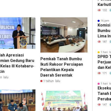
Karhut
Bumbu 
132
Siaga 
16 jam 
Komisi
Bumbu 
Lima In
Strate
187
Banjar
1 hari l
lah Apresiasi
DPRD 
Pemkab Tanah Bumbu
mian Gedung Baru
Perjua
Ikuti Rakoor Persiapan
elas III Kotabaru-
dan Ke
Pelantikan Kepala
cin
ke Pem
171
Daerah Serentak
n lalu
1 tahun lalu
1 hari l
Eksekut
Tanah 
Perub
2026, 
147
Pemba