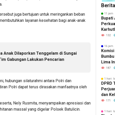
a.
Berit
tersebut juga bertujuan untuk meringankan beban
11 jam 
Bupati 
 membutuhkan layanan kesehatan bagi anak-anak
Perkua
Karhut
Bumbu 
132
Siaga 
16 jam 
Komisi
a Anak Dilaporkan Tenggelam di Sungai
Bumbu 
 Tim Gabungan Lakukan Pencarian
Lima In
Strate
187
Banjar
1 hari l
ini, hubungan silaturahmi antara Polri dan
DPRD 
iran Polri dapat terus dirasakan manfaatnya oleh
Perjua
dan Ke
ke Pem
171
 peserta, Nely Rusmita, menyampaikan apresiasi dan
hitanan massal yang digelar Polsek Batulicin.
1 hari l