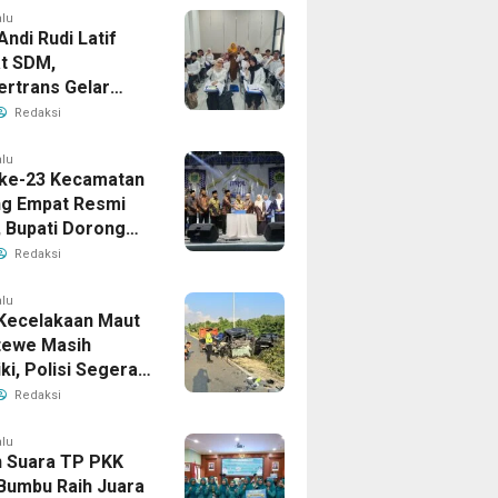
alu
Andi Rudi Latif
t SDM,
ertrans Gelar
an Desain Grafis
Redaksi
rbershop
alu
ke-23 Kecamatan
g Empat Resmi
, Bupati Dorong
ya Generasi
Redaksi
alu
Kecelakaan Maut
tewe Masih
iki, Polisi Segera
sil
Redaksi
alu
 Suara TP PKK
Bumbu Raih Juara