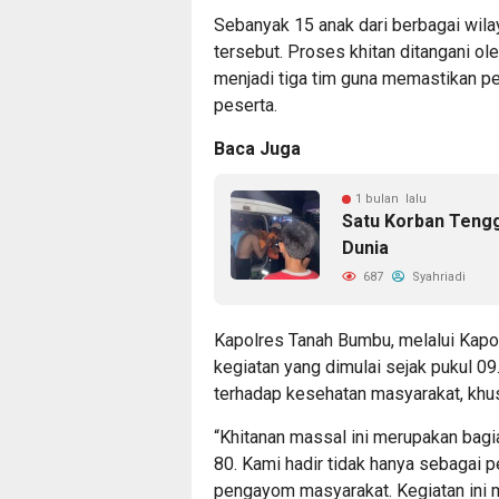
Sebanyak 15 anak dari berbagai wilay
tersebut. Proses khitan ditangani ol
menjadi tiga tim guna memastikan pe
peserta.
Baca Juga
1 bulan lalu
Satu Korban Teng
Dunia
687
Syahriadi
Kapolres Tanah Bumbu, melalui Kapo
kegiatan yang dimulai sejak pukul 09
terhadap kesehatan masyarakat, khu
“Khitanan massal ini merupakan bagia
80. Kami hadir tidak hanya sebagai 
pengayom masyarakat. Kegiatan ini m