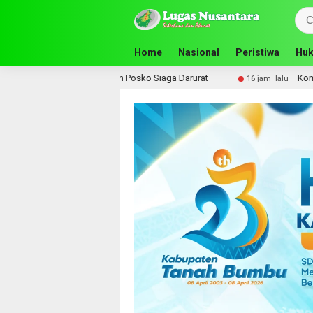
Home
Nasional
Peristiwa
Huk
 Posko Siaga Darurat
Komisi III DPRD Tanah Bumbu Perju
16 jam lalu