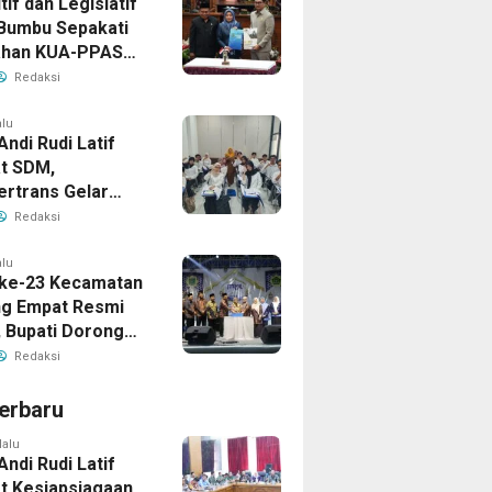
if dan Legislatif
Bumbu Sepakati
ahan KUA-PPAS
Perkuat Sinergi
Redaksi
ngunan Daerah
alu
Andi Rudi Latif
t SDM,
ertrans Gelar
an Desain Grafis
Redaksi
rbershop
alu
ke-23 Kecamatan
g Empat Resmi
, Bupati Dorong
ya Generasi
Redaksi
erbaru
lalu
Andi Rudi Latif
t Kesiapsiagaan