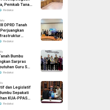
la, Pemkab Tanah
Aktifkan Posko
Redaksi
Darurat
lalu
 III DPRD Tanah
Perjuangkan
frastruktur
gis ke BPJN XI
Redaksi
masin
alu
Tanah Bumbu
ngkan Sarpras
butuhan Guru SMA
prov Kalsel
Redaksi
alu
if dan Legislatif
Bumbu Sepakati
ahan KUA-PPAS
Perkuat Sinergi
Redaksi
ngunan Daerah