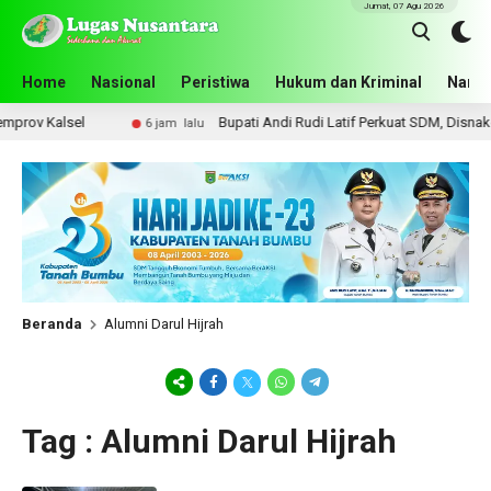
Jumat, 07 Agu 2026
Home
Nasional
Peristiwa
Hukum dan Kriminal
Narko
ov Kalsel
Bupati Andi Rudi Latif Perkuat SDM, Disnakertr
6 jam lalu
Beranda
Alumni Darul Hijrah
Tag : Alumni Darul Hijrah