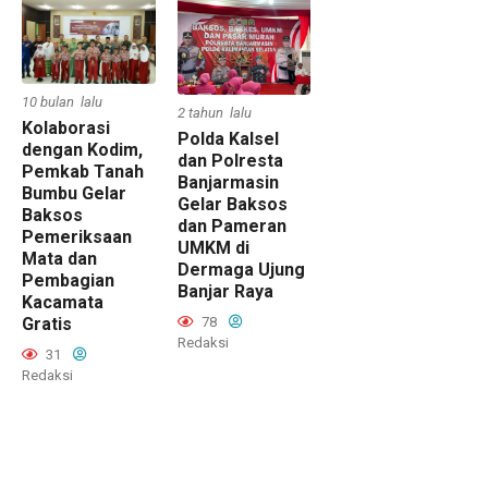
10 bulan lalu
2 tahun lalu
Kolaborasi
Polda Kalsel
dengan Kodim,
dan Polresta
Pemkab Tanah
Banjarmasin
Bumbu Gelar
Gelar Baksos
Baksos
dan Pameran
Pemeriksaan
UMKM di
Mata dan
Dermaga Ujung
Pembagian
Banjar Raya
Kacamata
Gratis
78
Redaksi
31
Redaksi