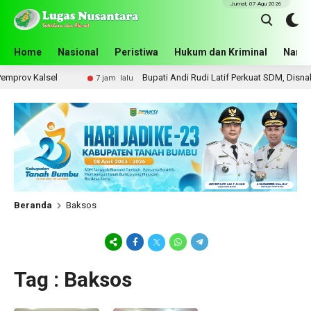
Jumat, 07 Agu 2026
Home
Nasional
Peristiwa
Hukum dan Kriminal
Narko
rov Kalsel
Bupati Andi Rudi Latif Perkuat SDM, Disnakert
7 jam lalu
Beranda
Baksos
Tag : Baksos