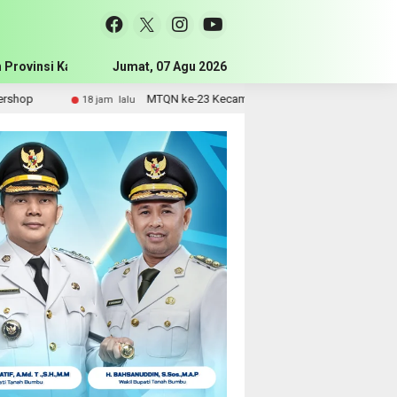
 Provinsi Kalimantan Selatan
Jumat, 07 Agu 2026
Pemerintah Kabupaten Tanah Bum
MTQN ke-23 Kecamatan Simpang Empat Resmi Dibuka, Bupati D
18 jam lalu