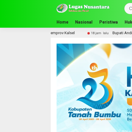
Home
Nasional
Peristiwa
Huk
n Guru SMA ke Pemprov Kalsel
Bupati Andi Rudi Latif P
18 jam lalu