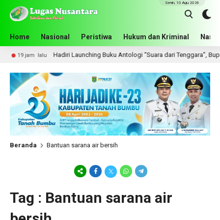
Senin, 10 Agu 2026
Home
Nasional
Peristiwa
Hukum dan Kriminal
Narko
Hadiri Launching Buku Antologi “Suara dari Tenggara”, Bupati 
19 jam lalu
Beranda
Bantuan sarana air bersih
Tag : Bantuan sarana air
bersih