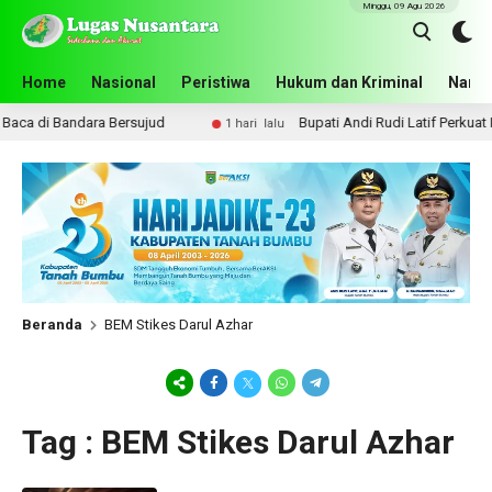
Minggu, 09 Agu 2026
Home
Nasional
Peristiwa
Hukum dan Kriminal
Narko
ca di Bandara Bersujud
Bupati Andi Rudi Latif Perkuat K
1 hari lalu
Beranda
BEM Stikes Darul Azhar
Tag : BEM Stikes Darul Azhar