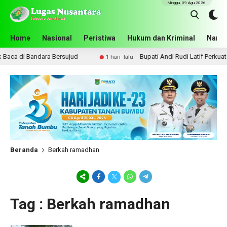
Minggu, 09 Agu 2026
Home
Nasional
Peristiwa
Hukum dan Kriminal
Narko
aca di Bandara Bersujud
Bupati Andi Rudi Latif Perkuat 
1 hari lalu
Beranda
Berkah ramadhan
Tag : Berkah ramadhan