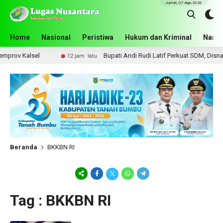
Jumat, 07 Agu 2026
Home
Nasional
Peristiwa
Hukum dan Kriminal
Narko
rov Kalsel
Bupati Andi Rudi Latif Perkuat SDM, Disnake
12 jam lalu
Beranda
BKKBN RI
Tag : BKKBN RI