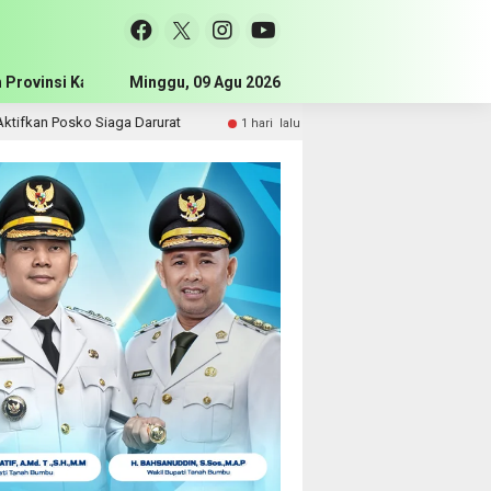
 Provinsi Kalimantan Selatan
Minggu, 09 Agu 2026
Pemerintah Kabupaten Tanah Bum
o Siaga Darurat
Komisi III DPRD Tanah Bumbu Perjuangkan
1 hari lalu