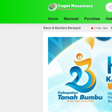
Home
Nasional
Peristiwa
Huk
itas Gelar Lapak Baca di Bandara Bersujud
Bupati Andi R
1 hari lalu